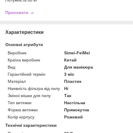
Потужність 80 вт
Приховати
Характеристики
Основні атрибути
Виробник
Simei-FeiMei
Країна виробник
Китай
Вид
Для манікюра
Гарантійний термін
3 міс
Матеріал
Пластик
Наявність фільтра від пилу
Ні
Змінні мішки для пилу
Так
Тип витяжки
Настільна
Форма витяжки
Прямокутна
Колір корпусу
Рожевий
Технічні характеристики