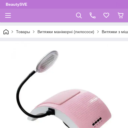
BeautySVE
Товары
Витяжки манікюрні (пилососи)
Витяжки з мі