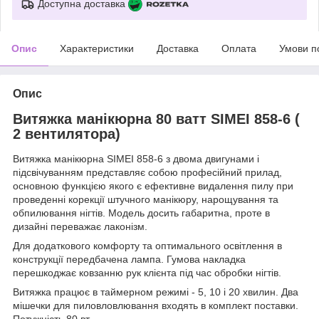
Доступна доставка
Опис
Характеристики
Доставка
Оплата
Умови п
Опис
Витяжка манікюрна 80 ватт SIMEI 858-6 (
2 вентилятора)
Витяжка манікюрна SIMEI 858-6 з двома двигунами і
підсвічуванням представляє собою професійний прилад,
основною функцією якого є ефективне видалення пилу при
проведенні корекції штучного манікюру, нарощування та
обпилювання нігтів. Модель досить габаритна, проте в
дизайні переважає лаконізм.
Для додаткового комфорту та оптимального освітлення в
конструкції передбачена лампа. Гумова накладка
перешкоджає ковзанню рук клієнта під час обробки нігтів.
Витяжка працює в таймерном режимі - 5, 10 і 20 хвилин. Два
мішечки для пиловловлювання входять в комплект поставки.