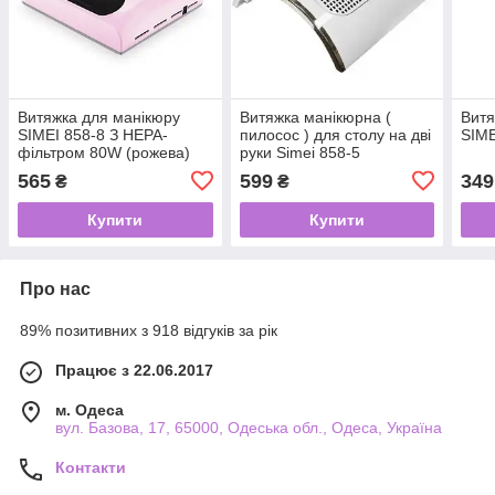
Витяжка для манікюру
Витяжка манікюрна (
Витя
SIMEI 858-8 З НЕРА-
пилосос ) для столу на дві
SIME
фільтром 80W (рожева)
руки Simei 858-5
565
599
349
₴
₴
Купити
Купити
Про нас
89% позитивних з 918 відгуків за рік
Працює з 22.06.2017
м. Одеса
вул. Базова, 17, 65000, Одеська обл., Одеса, Україна
Контакти