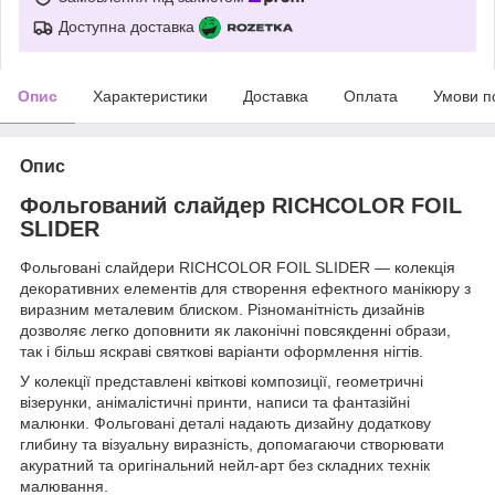
Доступна доставка
Опис
Характеристики
Доставка
Оплата
Умови п
Опис
Фольгований слайдер RICHCOLOR FOIL
SLIDER
Фольговані слайдери RICHCOLOR FOIL SLIDER — колекція
декоративних елементів для створення ефектного манікюру з
виразним металевим блиском. Різноманітність дизайнів
дозволяє легко доповнити як лаконічні повсякденні образи,
так і більш яскраві святкові варіанти оформлення нігтів.
У колекції представлені квіткові композиції, геометричні
візерунки, анімалістичні принти, написи та фантазійні
малюнки. Фольговані деталі надають дизайну додаткову
глибину та візуальну виразність, допомагаючи створювати
акуратний та оригінальний нейл-арт без складних технік
малювання.