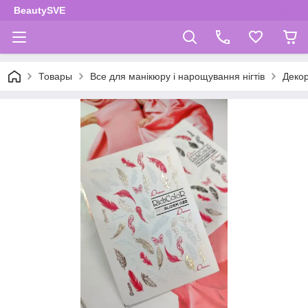
BeautySVE
Товары
Все для манікюру і нарощування нігтів
Декор