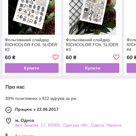
Фольгований слайдер
Фольгований слайдер
Фоль
RICHCOLOR FOIL SLIDER
RICHCOLOR FOIL SLIDER
RIC
#2
#3
#4
60
60
60
₴
₴
Купити
Купити
Про нас
89% позитивних з 922 відгуків за рік
Працює з 22.06.2017
м. Одеса
вул. Базова, 17, 65000, Одеська обл., Одеса, Україна
Контакти