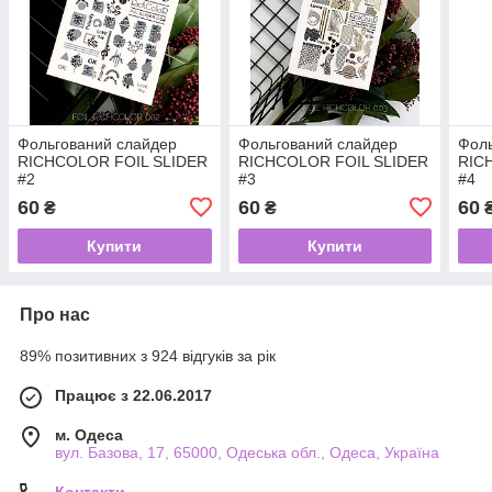
Фольгований слайдер
Фольгований слайдер
Фоль
RICHCOLOR FOIL SLIDER
RICHCOLOR FOIL SLIDER
RIC
#2
#3
#4
60
60
60
₴
₴
Купити
Купити
Про нас
89% позитивних з 924 відгуків за рік
Працює з 22.06.2017
м. Одеса
вул. Базова, 17, 65000, Одеська обл., Одеса, Україна
Контакти