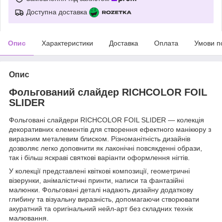
Доступна доставка
Опис
Характеристики
Доставка
Оплата
Умови п
Опис
Фольгований слайдер RICHCOLOR FOIL
SLIDER
Фольговані слайдери RICHCOLOR FOIL SLIDER — колекція
декоративних елементів для створення ефектного манікюру з
виразним металевим блиском. Різноманітність дизайнів
дозволяє легко доповнити як лаконічні повсякденні образи,
так і більш яскраві святкові варіанти оформлення нігтів.
У колекції представлені квіткові композиції, геометричні
візерунки, анімалістичні принти, написи та фантазійні
малюнки. Фольговані деталі надають дизайну додаткову
глибину та візуальну виразність, допомагаючи створювати
акуратний та оригінальний нейл-арт без складних технік
малювання.