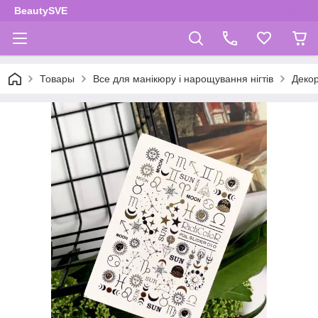
BeautySVE
Товары
Все для манікюру і нарощування нігтів
Декор