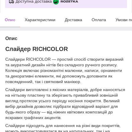
Доступна доставка
Опис
Характеристики
Доставка
Оплата
Умови п
Опис
Слайдер RICHCOLOR
Слайдери RICHCOLOR — простий спосіб створити виразний
та акуратний дизайн нігтів без складного ручного розпису.
Колекція включає різноманітні малюнки, написи, орнаменти
та декоративні елементи, які допоможуть доповнити як
повсякденний, так і святковий манікюр.
Слайдери виготовлені з якісних матеріалів, добре наносяться
на нігтьову пластину та зберігають привабливий зовнішній
вигляд протягом усього періоду носіння покриття. Великий
вибір дизайнів дозволяє підібрати відповідний варіант для
будь-якого образу — від ніжних квіткових композицій до
яскравих графічних акцентів.
Слайдери підходять для нанесення на різні види покриттів,
можуть використовуватися як на натуральних, так і на