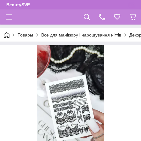
BeautySVE
Товары
Все для манікюру і нарощування нігтів
Декор