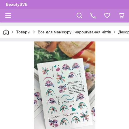
BeautySVE
Товары
Все для манікюру і нарощування нігтів
Декор