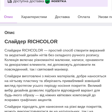
Доступна доставка
Опис
Характеристики
Доставка
Оплата
Умови п
Опис
Слайдер RICHCOLOR
Слайдери RICHCOLOR — простий спосіб створити виразний
та акуратний дизайн нігтів без складного ручного розпису.
Колекція включає різноманітні малюнки, написи, орнаменти
та декоративні елементи, які допоможуть доповнити як
повсякденний, так і святковий манікюр.
Слайдери виготовлені з якісних матеріалів, добре наносяться
на нігтьову пластину та зберігають привабливий зовнішній
вигляд протягом усього періоду носіння покриття. Великий
вибір дизайнів дозволяє підібрати відповідний варіант для
будь-якого образу — від ніжних квіткових композицій до
яскравих графічних акцентів.
Слайдери підходять для нанесення на різні види покриттів,
можуть використовуватися як на натуральних, так і на