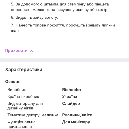
За допомогою штампа для стемпінгу або пінцета
перенесіть малюнок на висушену основу або колір;
Видаліть зайву вологу;
Нанесіть топове покриття, просушіть і зніміть липкий
шар.
Приховати
Характеристики
Основні
Виробник
Richcolor
Країна виробник
Україна
Вид матеріалу для
Слайдер
дизайну нігтів
Тематика декору, малюнка
Рослини, квіти
Функціональне
Для манікюру
призначення