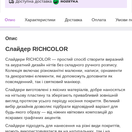
Доступна доставка
Опис
Характеристики
Доставка
Оплата
Умови п
Опис
Слайдер RICHCOLOR
Слайдери RICHCOLOR — простий спосіб створити виразний
та акуратний дизайн нігтів без складного ручного розпису.
Колекція включає різноманітні малюнки, написи, орнаменти
та декоративні елементи, які допоможуть доповнити як
повсякденний, так і святковий манікюр.
Слайдери виготовлені з якісних матеріалів, добре наносяться
на нігтьову пластину та зберігають привабливий зовнішній
вигляд протягом усього періоду носіння покриття. Великий
вибір дизайнів дозволяє підібрати відповідний варіант для
будь-якого образу — від ніжних квіткових композицій до
яскравих графічних акцентів.
Слайдери підходять для нанесення на різні види покриттів,
можуть використовуватися як на натуральних, так і на