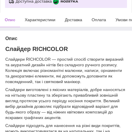
Доступна доставка
Опис
Характеристики
Доставка
Оплата
Умови п
Опис
Слайдер RICHCOLOR
Слайдери RICHCOLOR — простий спосіб створити виразний
та акуратний дизайн нігтів без складного ручного розпису.
Колекція включає різноманітні малюнки, написи, орнаменти
та декоративні елементи, які допоможуть доповнити як
повсякденний, так і святковий манікюр.
Слайдери виготовлені з якісних матеріалів, добре наносяться
на нігтьову пластину та зберігають привабливий зовнішній
вигляд протягом усього періоду носіння покриття. Великий
вибір дизайнів дозволяє підібрати відповідний варіант для
будь-якого образу — від ніжних квіткових композицій до
яскравих графічних акцентів.
Слайдери підходять для нанесення на різні види покриттів,
можуть використовуватися як на натуральних, так і на