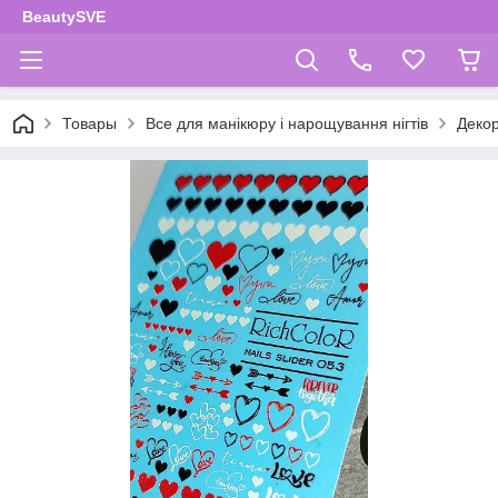
BeautySVE
Товары
Все для манікюру і нарощування нігтів
Декор