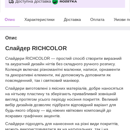
Доступна доставка
Опис
Характеристики
Доставка
Оплата
Умови п
Опис
Слайдер RICHCOLOR
Слайдери RICHCOLOR — простий спосіб створити виразний
та акуратний дизайн нігтів без складного ручного розпису.
Колекція включає різноманітні малюнки, написи, орнаменти
та декоративні елементи, які допоможуть доповнити як
повсякденний, так і святковий манікюр.
Слайдери виготовлені з якісних матеріалів, добре наносяться
на нігтьову пластину та зберігають привабливий зовнішній
вигляд протягом усього періоду носіння покриття. Великий
вибір дизайнів дозволяє підібрати відповідний варіант для
будь-якого образу — від ніжних квіткових композицій до
яскравих графічних акцентів.
Слайдери підходять для нанесення на різні види покриттів,
можуть використовуватися як на натуральних, так і на