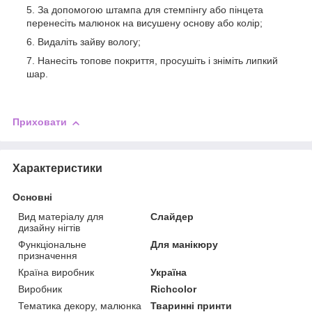
За допомогою штампа для стемпінгу або пінцета
перенесіть малюнок на висушену основу або колір;
Видаліть зайву вологу;
Нанесіть топове покриття, просушіть і зніміть липкий
шар.
Приховати
Характеристики
Основні
Вид матеріалу для
Слайдер
дизайну нігтів
Функціональне
Для манікюру
призначення
Країна виробник
Україна
Виробник
Richcolor
Тематика декору, малюнка
Тваринні принти