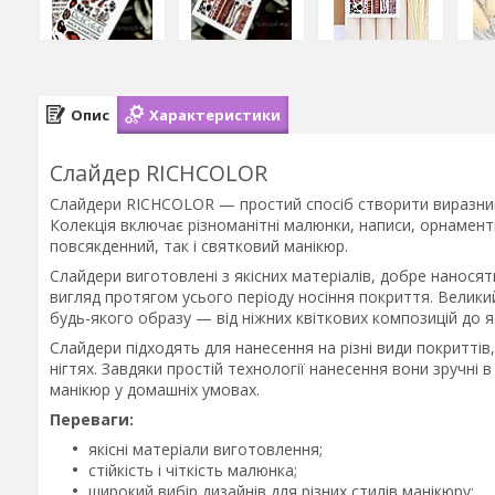
Опис
Характеристики
Слайдер RICHCOLOR
Слайдери RICHCOLOR — простий спосіб створити виразний 
Колекція включає різноманітні малюнки, написи, орнамен
повсякденний, так і святковий манікюр.
Слайдери виготовлені з якісних матеріалів, добре наносят
вигляд протягом усього періоду носіння покриття. Великий
будь-якого образу — від ніжних квіткових композицій до я
Слайдери підходять для нанесення на різні види покриттів
нігтях. Завдяки простій технології нанесення вони зручні в
манікюр у домашніх умовах.
Переваги:
якісні матеріали виготовлення;
стійкість і чіткість малюнка;
широкий вибір дизайнів для різних стилів манікюру;