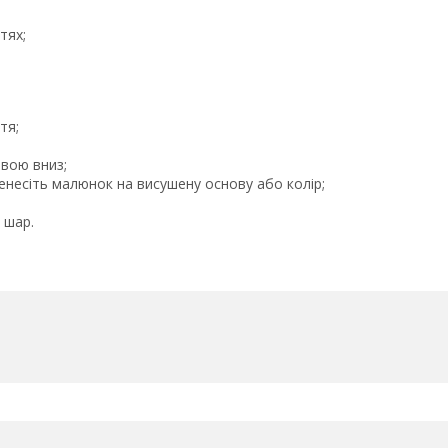
тях;
тя;
вою вниз;
енесіть малюнок на висушену основу або колір;
 шар.