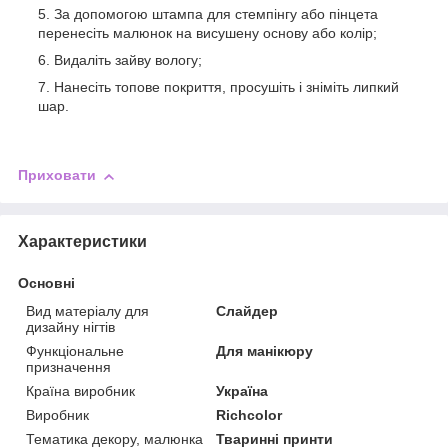
За допомогою штампа для стемпінгу або пінцета
перенесіть малюнок на висушену основу або колір;
Видаліть зайву вологу;
Нанесіть топове покриття, просушіть і зніміть липкий
шар.
Приховати
Характеристики
Основні
Вид матеріалу для
Слайдер
дизайну нігтів
Функціональне
Для манікюру
призначення
Країна виробник
Україна
Виробник
Richcolor
Тематика декору, малюнка
Тваринні принти