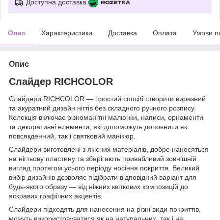
Доступна доставка
Опис
Характеристики
Доставка
Оплата
Умови п
Опис
Слайдер RICHCOLOR
Слайдери RICHCOLOR — простий спосіб створити виразний
та акуратний дизайн нігтів без складного ручного розпису.
Колекція включає різноманітні малюнки, написи, орнаменти
та декоративні елементи, які допоможуть доповнити як
повсякденний, так і святковий манікюр.
Слайдери виготовлені з якісних матеріалів, добре наносяться
на нігтьову пластину та зберігають привабливий зовнішній
вигляд протягом усього періоду носіння покриття. Великий
вибір дизайнів дозволяє підібрати відповідний варіант для
будь-якого образу — від ніжних квіткових композицій до
яскравих графічних акцентів.
Слайдери підходять для нанесення на різні види покриттів,
можуть використовуватися як на натуральних, так і на