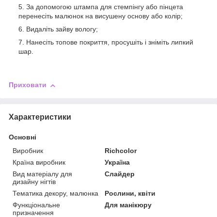
За допомогою штампа для стемпінгу або пінцета
перенесіть малюнок на висушену основу або колір;
Видаліть зайву вологу;
Нанесіть топове покриття, просушіть і зніміть липкий
шар.
Приховати
Характеристики
Основні
Виробник
Richcolor
Країна виробник
Україна
Вид матеріалу для
Слайдер
дизайну нігтів
Тематика декору, малюнка
Рослини, квіти
Функціональне
Для манікюру
призначення