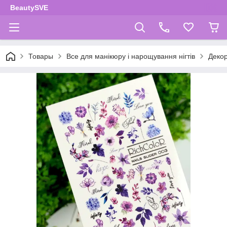
BeautySVE
Товары
Все для манікюру і нарощування нігтів
Декор