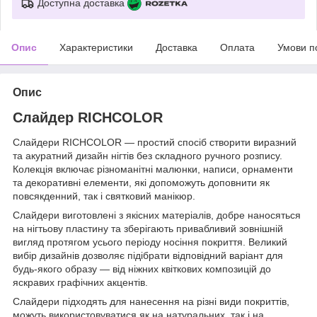
Доступна доставка
Опис
Характеристики
Доставка
Оплата
Умови п
Опис
Слайдер RICHCOLOR
Слайдери RICHCOLOR — простий спосіб створити виразний
та акуратний дизайн нігтів без складного ручного розпису.
Колекція включає різноманітні малюнки, написи, орнаменти
та декоративні елементи, які допоможуть доповнити як
повсякденний, так і святковий манікюр.
Слайдери виготовлені з якісних матеріалів, добре наносяться
на нігтьову пластину та зберігають привабливий зовнішній
вигляд протягом усього періоду носіння покриття. Великий
вибір дизайнів дозволяє підібрати відповідний варіант для
будь-якого образу — від ніжних квіткових композицій до
яскравих графічних акцентів.
Слайдери підходять для нанесення на різні види покриттів,
можуть використовуватися як на натуральних, так і на