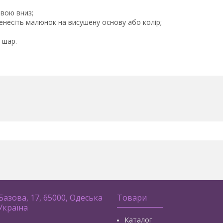
вою вниз;
енесіть малюнок на висушену основу або колір;
 шар.
 Базова, 17, 65000, Одеська
Товари
 Україна
Каталог