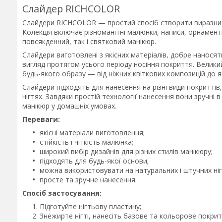
Слайдер RICHCOLOR
Слайдери RICHCOLOR — простий спосіб створити виразний 
Колекція включає різноманітні малюнки, написи, орнамен
повсякденний, так і святковий манікюр.
Слайдери виготовлені з якісних матеріалів, добре наносят
вигляд протягом усього періоду носіння покриття. Великий
будь-якого образу — від ніжних квіткових композицій до я
Слайдери підходять для нанесення на різні види покриттів
нігтях. Завдяки простій технології нанесення вони зручні в
манікюр у домашніх умовах.
Переваги:
якісні матеріали виготовлення;
стійкість і чіткість малюнка;
широкий вибір дизайнів для різних стилів манікюру;
підходять для будь-якої основи;
можна використовувати на натуральних і штучних ніг
просте та зручне нанесення.
Спосіб застосування:
Підготуйте нігтьову пластину;
Знежирте нігті, нанесіть базове та кольорове покрит