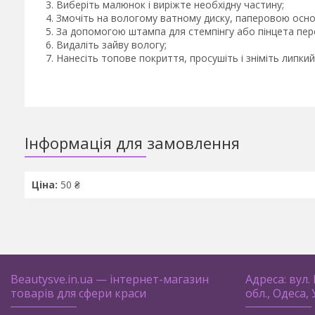
Виберіть малюнок і виріжте необхідну частину;
Змочіть на вологому ватному диску, паперовою осно
За допомогою штампа для стемпінгу або пінцета пер
Видаліть зайву вологу;
Нанесіть топове покриття, просушіть і зніміть липкий
Інформація для замовлення
Ціна:
50 ₴
Beautysve.in.ua — інтернет-магазин
Адреса: вул.
товарів для сфери краси
обл., Одеса,