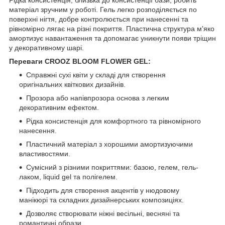
Рідка консистенція, близька до консистенції бази, робить
матеріал зручним у роботі. Гель легко розподіляється по
поверхні нігтя, добре контролюється при нанесенні та
рівномірно лягає на різні покриття. Пластична структура м'яко
амортизує навантаження та допомагає уникнути появи тріщин
у декоративному шарі.
Переваги CROOZ BLOOM FLOWER GEL:
Справжні сухі квіти у складі для створення
оригінальних квіткових дизайнів.
Прозора або напівпрозора основа з легким
декоративним ефектом.
Рідка консистенція для комфортного та рівномірного
нанесення.
Пластичний матеріал з хорошими амортизуючими
властивостями.
Сумісний з різними покриттями: базою, гелем, гель-
лаком, liquid gel та полігелем.
Підходить для створення акцентів у нюдовому
манікюрі та складних дизайнерських композиціях.
Дозволяє створювати ніжні весільні, весняні та
романтичні образи.