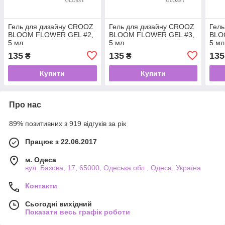
Гель для дизайну CROOZ
Гель для дизайну CROOZ
Гел
BLOOM FLOWER GEL #2,
BLOOM FLOWER GEL #3,
BLO
5 мл
5 мл
5 мл
135
135
135
₴
₴
Купити
Купити
Про нас
89% позитивних з 919 відгуків за рік
Працює з 22.06.2017
м. Одеса
вул. Базова, 17, 65000, Одеська обл., Одеса, Україна
Контакти
Сьогодні вихідний
Показати весь графік роботи