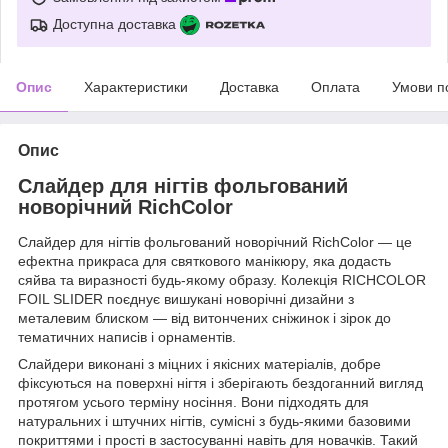
Доступна доставка
Опис
Характеристики
Доставка
Оплата
Умови п
Опис
Слайдер для нігтів фольгований
новорічний RichColor
Слайдер для нігтів фольгований новорічний RichColor — це
ефектна прикраса для святкового манікюру, яка додасть
сяйва та виразності будь-якому образу. Колекція RICHCOLOR
FOIL SLIDER поєднує вишукані новорічні дизайни з
металевим блиском — від витончених сніжинок і зірок до
тематичних написів і орнаментів.
Слайдери виконані з міцних і якісних матеріалів, добре
фіксуються на поверхні нігтя і зберігають бездоганний вигляд
протягом усього терміну носіння. Вони підходять для
натуральних і штучних нігтів, сумісні з будь-якими базовими
покриттями і прості в застосуванні навіть для новачків. Такий