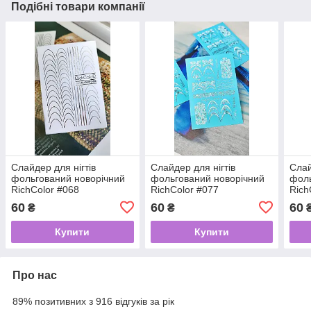
Подібні товари компанії
Слайдер для нігтів
Слайдер для нігтів
Слай
фольгований новорічний
фольгований новорічний
фоль
RichColor #068
RichColor #077
Rich
60
60
60
₴
₴
Купити
Купити
Про нас
89% позитивних з 916 відгуків за рік