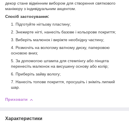
декор стане відмінним вибором для створення святкового
манікюру з індивідуальним акцентом.
Спосіб застосування:
Підготуйте нігтьову пластину;
Знежирте нігті, нанесіть базове і кольорове покриття;
Виберіть малюнок і виріжте необхідну частину;
Розмочіть на вологому ватному диску, паперовою
основою вниз;
За допомогою штампа для стемпінгу або пінцета
перенесіть малюнок на висушену основу або колір;
Приберіть зайву вологу;
Нанесіть топове покриття, просушіть і зніміть липкий
шар.
Приховати
Характеристики