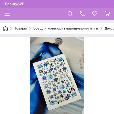
BeautySVE
Товары
Все для манікюру і нарощування нігтів
Декор