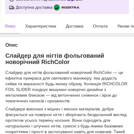
Доступна доставка
Опис
Характеристики
Доставка
Оплата
Умови п
Опис
Слайдер для нігтів фольгований
новорічний RichColor
Слайдер для нігтів фольгований новорічний RichColor — це
ефектна прикраса для святкового манікюру, яка додасть
сяйва та виразності будь-якому образу. Колекція RICHCOLOR
FOIL SLIDER поєднує вишукані новорічні дизайни з
металевим блиском — від витончених сніжинок і зірок до
тематичних написів і орнаментів.
Слайдери виконані з міцних і якісних матеріалів, добре
фіксуються на поверхні нігтя і зберігають бездоганний вигляд
протягом усього терміну носіння. Вони підходять для
натуральних і штучних нігтів, сумісні з будь-якими базовими
покриттями і прості в застосуванні навіть для новачків. Такий