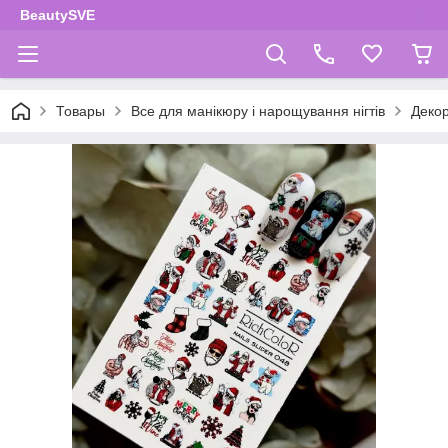
BeautySVE
Товары
Все для манікюру і нарощування нігтів
Декор