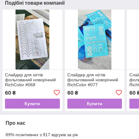
Подібні товари компанії
Слайдер для нігтів
Слайдер для нігтів
Слай
фольгований новорічний
фольгований новорічний
фоль
RichColor #068
RichColor #077
Rich
60
60
60
₴
₴
Купити
Купити
Про нас
89% позитивних з 917 відгуків за рік