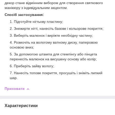
декор стане відмінним вибором для створення святкового
манікюру з індивідуальним акцентом.
Спосіб застосування:
Підготуйте нігтьову пластину;
Знежирте нігті, нанесіть базове і кольорове покриття;
Виберіть малюнок і виріжте необхідну частину;
Розмочіть на вологому ватному диску, паперовою
основою вниз;
За допомогою штампа для стемпінгу або пінцета
перенесіть малюнок на висушену основу або колір;
Приберіть зайву вологу;
Нанесіть топове покриття, просушіть і зніміть липкий
шар.
Приховати
Характеристики