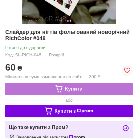
Слайдер для нігтів фольгований новорічний
RichColor #048
Готово до відправки
Код: SL-RICH-048
Роздріб
60
₴
Мінімальна сума замовлення на сайті — 300 ₴
Купити
або
Купити з
Що таке купити з Пром?
Замовлення під захистом