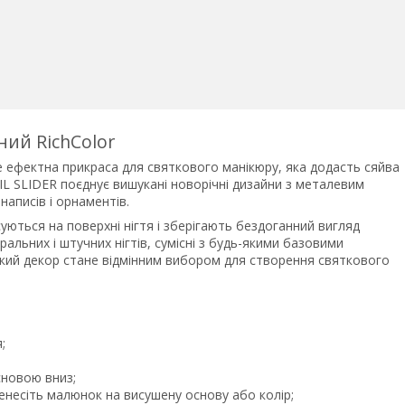
ний RichColor
е ефектна прикраса для святкового манікюру, яка додасть сяйва
L SLIDER поєднує вишукані новорічні дизайни з металевим
написів і орнаментів.
ксуються на поверхні нігтя і зберігають бездоганний вигляд
альних і штучних нігтів, сумісні з будь-якими базовими
Такий декор стане відмінним вибором для створення святкового
;
сновою вниз;
енесіть малюнок на висушену основу або колір;