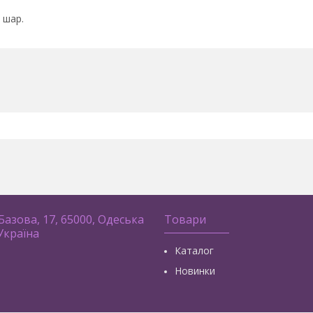
 шар.
 Базова, 17, 65000, Одеська
Товари
 Україна
Каталог
Новинки