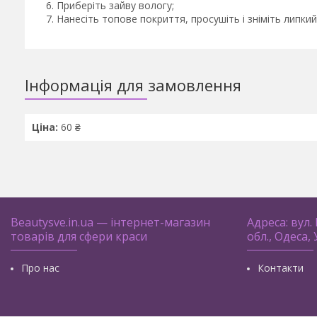
Приберіть зайву вологу;
Нанесіть топове покриття, просушіть і зніміть липкий
Інформація для замовлення
Ціна:
60 ₴
Beautysve.in.ua — інтернет-магазин
Адреса: вул.
товарів для сфери краси
обл., Одеса,
Про нас
Контакти