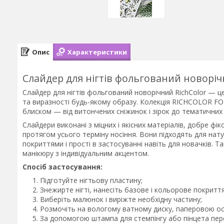
Опис
Характеристики
Слайдер для нігтів фольгований новоріч
Слайдер для нігтів фольгований новорічний RichColor — ц
та виразності будь-якому образу. Колекція RICHCOLOR FOI
блиском — від витончених сніжинок і зірок до тематичних 
Слайдери виконані з міцних і якісних матеріалів, добре фі
протягом усього терміну носіння. Вони підходять для натур
покриттями і прості в застосуванні навіть для новачків. 
манікюру з індивідуальним акцентом.
Спосіб застосування:
Підготуйте нігтьову пластину;
Знежирте нігті, нанесіть базове і кольорове покриття
Виберіть малюнок і виріжте необхідну частину;
Розмочіть на вологому ватному диску, паперовою о
За допомогою штампа для стемпінгу або пінцета пер