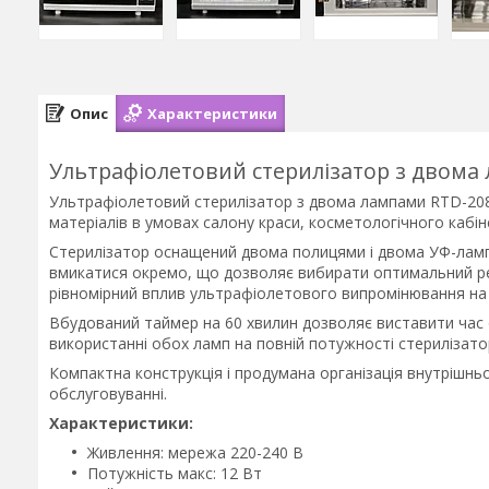
Опис
Характеристики
Ультрафіолетовий стерилізатор з двома
Ультрафіолетовий стерилізатор з двома лампами RTD-208D
матеріалів в умовах салону краси, косметологічного кабі
Стерилізатор оснащений двома полицями і двома УФ-ламп
вмикатися окремо, що дозволяє вибирати оптимальний р
рівномірний вплив ультрафіолетового випромінювання на в
Вбудований таймер на 60 хвилин дозволяє виставити час об
використанні обох ламп на повній потужності стерилізатор
Компактна конструкція і продумана організація внутрішнь
обслуговуванні.
Характеристики:
Живлення: мережа 220-240 В
Потужність макс: 12 Вт