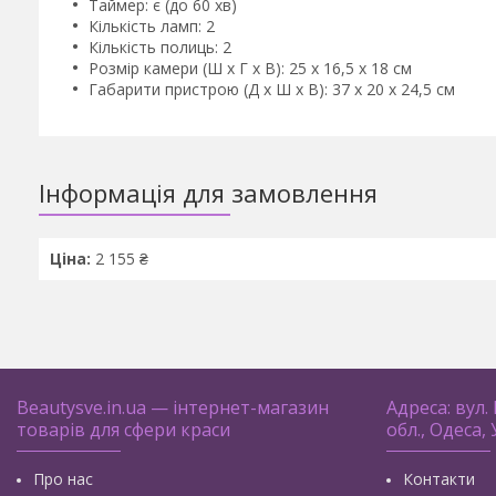
Таймер: є (до 60 хв)
Кількість ламп: 2
Кількість полиць: 2
Розмір камери (Ш х Г х В): 25 х 16,5 х 18 см
Габарити пристрою (Д х Ш х В): 37 х 20 х 24,5 см
Інформація для замовлення
Ціна:
2 155 ₴
Beautysve.in.ua — інтернет-магазин
Адреса: вул.
товарів для сфери краси
обл., Одеса,
Про нас
Контакти