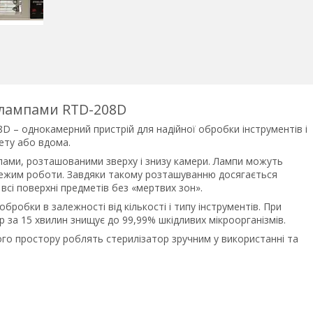
 лампами RTD-208D
 – однокамерний пристрій для надійної обробки інструментів і
нету або вдома.
ами, розташованими зверху і знизу камери. Лампи можуть
ежим роботи. Завдяки такому розташуванню досягається
сі поверхні предметів без «мертвих зон».
робки в залежності від кількості і типу інструментів. При
 за 15 хвилин знищує до 99,99% шкідливих мікроорганізмів.
ого простору роблять стерилізатор зручним у використанні та