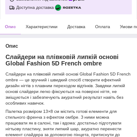
Доступна доставка
Опис
Характеристики
Доставка
Оплата
Умови п
Опис
Слайдери на плівковій липкій основі
Global Fashion 5D French ombre
Слайдери на плівковій липкій основі Global Fashion 5D French
ombre — це зручний і швидкий спосіб створити ефектний
дизайн нігтів з плавним переходом відтінків. Завдяки липкій
основі слайдери легко фіксуються на поверхні нігтя, не
зміщуються і забезпечують акуратний результат навіть без
особливих навичок.
Палетка розміром 13×8 см містить готові елементи для
стильного френча з ефектом омбре. З ними можна
працювати як в салоні, так і вдома: достатньо підготувати
нігтьову пластину, зняти липкий шар, акуратно перенести
елемент слайдера за допомогою пінцета, притиснути до