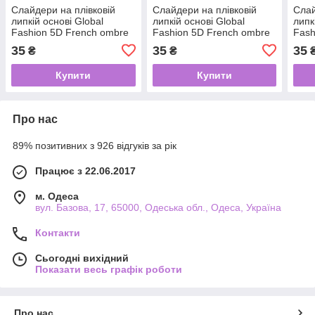
Слайдери на плівковій
Слайдери на плівковій
Слай
липкій основі Global
липкій основі Global
липк
Fashion 5D French ombre
Fashion 5D French ombre
Fash
SD-1945
SD-1949
SD-
35
35
35
₴
₴
Купити
Купити
Про нас
89% позитивних з 926 відгуків за рік
Працює з 22.06.2017
м. Одеса
вул. Базова, 17, 65000, Одеська обл., Одеса, Україна
Контакти
Сьогодні вихідний
Показати весь графік роботи
Про нас