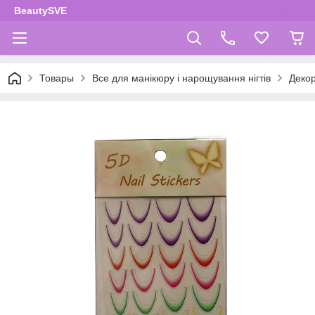
BeautySVE
Товары
Все для манікюру і нарощування нігтів
Декор