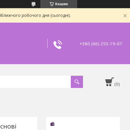
Кошик
йближчого робочого дня (сьогодні).
+380 (66) 253-19-07
снові