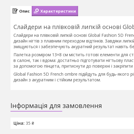
Опис
Характеристики
Слайдери на плівковій липкій основі Glob
Слайдери на плівковій липкій основі Global Fashion 5D Fr
дизайн нігтів з плавним переходом відтінків. Завдяки липкі
зміщуються і забезпечують акуратний результат навіть б
Палетка розміром 13×8 см містить готові елементи для 
в салоні, так і вдома: достатньо підготувати нігтьову пл
за допомогою пінцета, притиснути до поверхні і закріпити
Global Fashion 5D French ombre підійдуть для будь-якого 
дизайн з акуратним і стійким результатом.
Інформація для замовлення
Ціна:
35 ₴