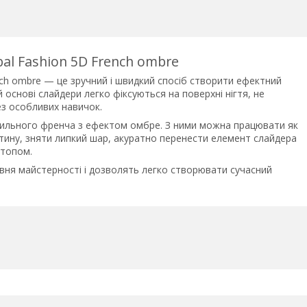
al Fashion 5D French ombre
ench ombre — це зручний і швидкий спосіб створити ефектний
й основі слайдери легко фіксуються на поверхні нігтя, не
ез особливих навичок.
стильного френча з ефектом омбре. З ними можна працювати як
астину, зняти липкий шар, акуратно перенести елемент слайдера
 топом.
рівня майстерності і дозволять легко створювати сучасний