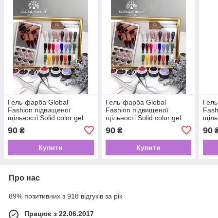
Гель-фарба Global
Гель-фарба Global
Гель
Fashion підвищеної
Fashion підвищеної
Fash
щільності Solid color gel
щільності Solid color gel
щіль
01, 5 г
05, 5 г
02, 5
90
90
90
₴
₴
Купити
Купити
Про нас
89% позитивних з 918 відгуків за рік
Працює з 22.06.2017