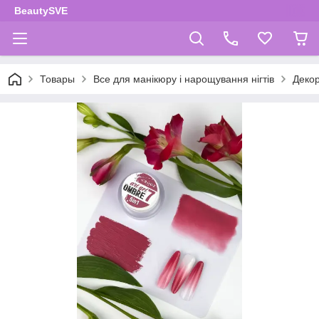
BeautySVE
Товары
Все для манікюру і нарощування нігтів
Декор