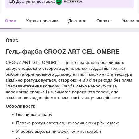
Доступна доставка
Опис
Характеристики
Доставка
Оплата
Умови п
Опис
Гель-фарба CROOZ ART GEL OMBRE
CROOZ ART GEL OMBRE — це гелева фарба без липкого
шару, спеціально створена для плавних градієнтів, техніки
омбре та оригінального дизайну нігтів. Її масляниста текстура
відмінно розтушовується, створюючи м'які переходи без плям
і перевантаження кольору. Фарба легко наноситься за
допомогою спонжа і не вимагає перекриття топом, але
відмінно виглядає під матовим, так і глянцевим фінішем.
Особливості:
Без липкого шару
Плавко розтушовується, не залишаючи різких меж
Утворює візуальний ефект олійної фарби