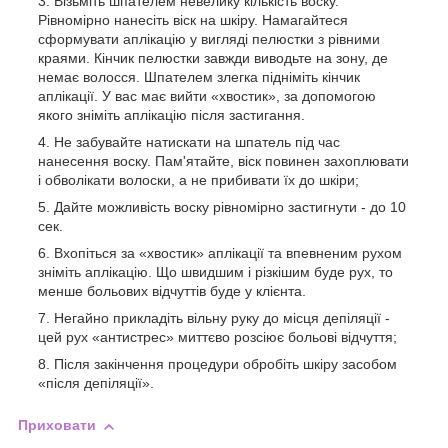
Візьміть шпателем невелику кількість воску.
Рівномірно нанесіть віск на шкіру. Намагайтеся
сформувати аплікацію у вигляді пелюстки з рівними
краями. Кінчик пелюстки завжди виводьте на зону, де
немає волосся. Шпателем злегка підніміть кінчик
аплікації. У вас має вийти «хвостик», за допомогою
якого зніміть аплікацію після застигання.
Не забувайте натискати на шпатель під час
нанесення воску. Пам'ятайте, віск повинен захоплювати
і обволікати волоски, а не прибивати їх до шкіри;
Дайте можливість воску рівномірно застигнути - до 10
сек.
Вхопіться за «хвостик» аплікації та впевненим рухом
зніміть аплікацію. Що швидшим і різкішим буде рух, то
менше больових відчуттів буде у клієнта.
Негайно прикладіть вільну руку до місця депіляції -
цей рух «антистрес» миттєво розсіює больові відчуття;
Після закінчення процедури обробіть шкіру засобом
«після депіляції».
Приховати