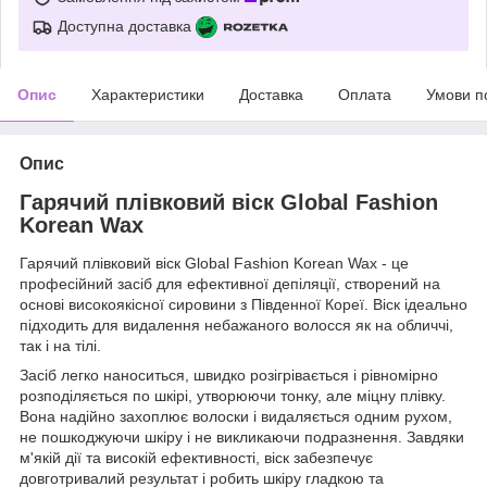
Доступна доставка
Опис
Характеристики
Доставка
Оплата
Умови п
Опис
Гарячий плівковий віск Global Fashion
Korean Wax
Гарячий плівковий віск Global Fashion Korean Wax - це
професійний засіб для ефективної депіляції, створений на
основі високоякісної сировини з Південної Кореї. Віск ідеально
підходить для видалення небажаного волосся як на обличчі,
так і на тілі.
Засіб легко наноситься, швидко розігрівається і рівномірно
розподіляється по шкірі, утворюючи тонку, але міцну плівку.
Вона надійно захоплює волоски і видаляється одним рухом,
не пошкоджуючи шкіру і не викликаючи подразнення. Завдяки
м'якій дії та високій ефективності, віск забезпечує
довготривалий результат і робить шкіру гладкою та