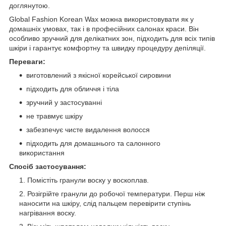
доглянутою.
Global Fashion Korean Wax можна використовувати як у
домашніх умовах, так і в професійних салонах краси. Він
особливо зручний для делікатних зон, підходить для всіх типів
шкіри і гарантує комфортну та швидку процедуру депіляції.
Переваги:
виготовлений з якісної корейської сировини
підходить для обличчя і тіла
зручний у застосуванні
не травмує шкіру
забезпечує чисте видалення волосся
підходить для домашнього та салонного
використання
Спосіб застосування:
Помістіть гранули воску у воскоплав.
Розігрійте гранули до робочої температури. Перш ніж
наносити на шкіру, слід пальцем перевірити ступінь
нагрівання воску.