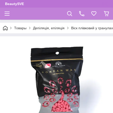
BeautySVE
Товары
Депіляція, епіляція
Віск плівковий у гранулах