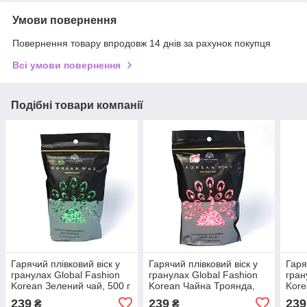
Умови повернення
Повернення товару впродовж 14 днів за рахунок покупця
Всі умови повернення
Подібні товари компанії
Гарячий плівковий віск у
Гарячий плівковий віск у
Гаря
гранулах Global Fashion
гранулах Global Fashion
гран
Korean Зелений чай, 500 г
Korean Чайна Троянда,
Kore
500 г
239
239
239
₴
₴