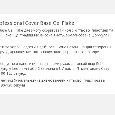
essional Cover Base Gel Flake
se Gel Flake дає змогу скоригувати колір нігтьової пластини та
el Flake - це традиційно висока якість, збалансована формула і
ті та хороші адгезійні здібності. Вона незамінна для створення
юру. Додавання металізованих пластівців різного розміру
.
мендується наносити, втираючими рухами, тонкий шар Rubber
кунд у Led-лампі або 2 хвилини в UV-лампі. Пігментовану базу
90-120 секунд.
легким (мінімальним) вирівнюванням нігтьової пластини за
90-120 секунд.