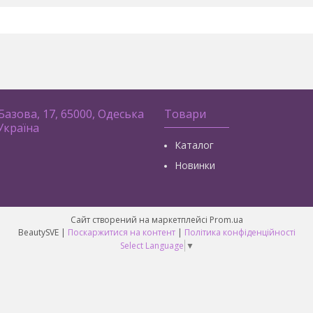
 Базова, 17, 65000, Одеська
Товари
 Україна
Каталог
Новинки
Сайт створений на маркетплейсі
Prom.ua
BeautySVE |
Поскаржитися на контент
|
Політика конфіденційності
Select Language
▼