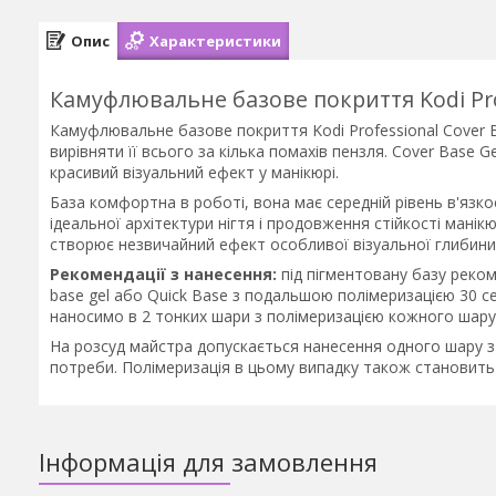
Опис
Характеристики
Камуфлювальне базове покриття Kodi Prof
Камуфлювальне базове покриття Kodi Professional Cover Ba
вирівняти її всього за кілька помахів пензля. Cover Base G
красивий візуальний ефект у манікюрі.
База комфортна в роботі, вона має середній рівень в'язкос
ідеальної архітектури нігтя і продовження стійкості манік
створює незвичайний ефект особливої візуальної глибини
Рекомендації з нанесення:
під пігментовану базу реко
base gel або Quick Base з подальшою полімеризацією 30 се
наносимо в 2 тонких шари з полімеризацією кожного шару 
На розсуд майстра допускається нанесення одного шару з 
потреби. Полімеризація в цьому випадку також становить 
Інформація для замовлення