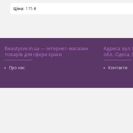
Ціна:
175 ₴
Beautysve.in.ua — інтернет-магазин
Адреса: вул.
товарів для сфери краси
обл., Одеса,
Про нас
Контакти