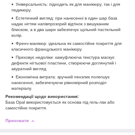
Універсальність: підходить як для манікюру, так і для
педикюру.
Естетичний вигляд: при нанесенні в один шар база
надає нігтям напівпрозорий відтінок з вишуканим
блиском, а в два шари забезпечує щільний пастельний
колір.
Френч-манікюр: ідеальна як самостійне покриття для
класичного французького манікюру.
Приховує недоліки: камуфлююча текстура маскує
дефекти нігтьової пластини, створюючи доглянутий і
акуратний вигляд.
Економічна витрата: зручний пензлик полегшує
нанесення, забезпечуючи рівномірний розподіл
матеріалу.
Рекомендації щодо використання:
База Opal використовується як основа під гель-лак або
самостійне покриття.
Приховати