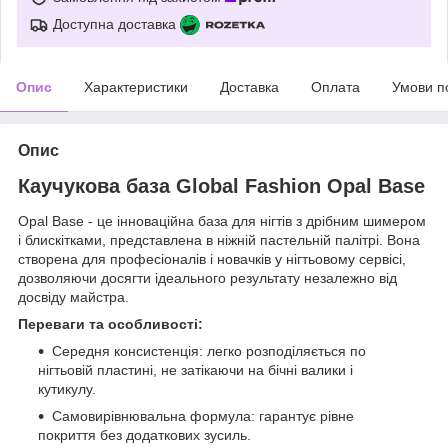
Доступна доставка
Опис
Характеристики
Доставка
Оплата
Умови п
Опис
Каучукова база Global Fashion Opal Base
Opal Base - це інноваційна база для нігтів з дрібним шимером
і блискітками, представлена в ніжній пастельній палітрі. Вона
створена для професіоналів і новачків у нігтьовому сервісі,
дозволяючи досягти ідеального результату незалежно від
досвіду майстра.
Переваги та особливості:
Середня консистенція: легко розподіляється по
нігтьовій пластині, не затікаючи на бічні валики і
кутикулу.
Самовирівнювальна формула: гарантує рівне
покриття без додаткових зусиль.