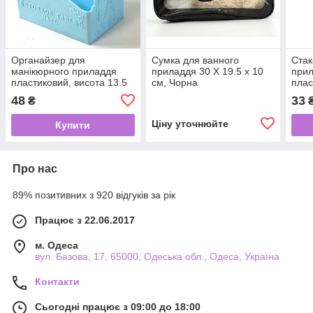
Органайзер для
Сумка для ванного
Стак
манікюрного приладдя
приладдя 30 Х 19.5 х 10
прил
пластиковий, висота 13.5
см, Чорна
плас
см, Блакитний
см, 
48
33
₴
Ціну уточнюйте
Купити
Про нас
89% позитивних з 920 відгуків за рік
Працює з 22.06.2017
м. Одеса
вул. Базова, 17, 65000, Одеська обл., Одеса, Україна
Контакти
Сьогодні працює з 09:00 до 18:00