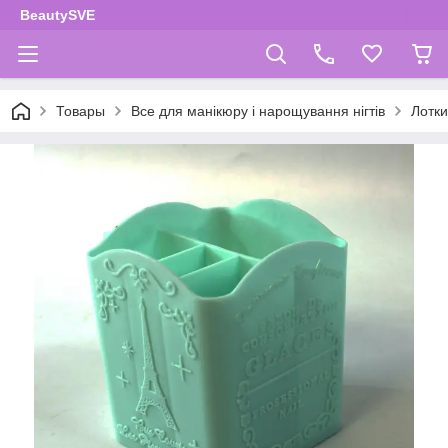
BeautySVE
Товары
Все для манікюру і нарощування нігтів
Лотки