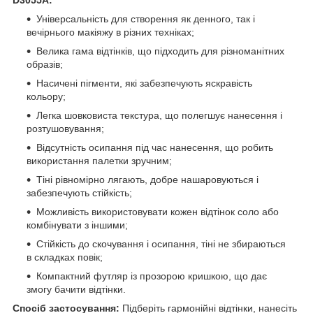
D3055A:
Універсальність для створення як денного, так і
вечірнього макіяжу в різних техніках;
Велика гама відтінків, що підходить для різноманітних
образів;
Насичені пігменти, які забезпечують яскравість
кольору;
Легка шовковиста текстура, що полегшує нанесення і
розтушовування;
Відсутність осипання під час нанесення, що робить
використання палетки зручним;
Тіні рівномірно лягають, добре нашаровуються і
забезпечують стійкість;
Можливість використовувати кожен відтінок соло або
комбінувати з іншими;
Стійкість до скочування і осипання, тіні не збираються
в складках повік;
Компактний футляр із прозорою кришкою, що дає
змогу бачити відтінки.
Спосіб застосування:
Підберіть гармонійні відтінки, нанесіть