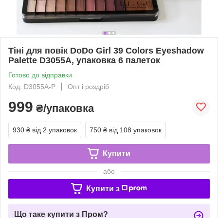
Тіні для повік DoDo Girl 39 Colors Eyeshadow
Palette D3055A, упаковка 6 палеток
Готово до відправки
Код: D3055A-P
Опт і роздріб
999
₴/упаковка
930 ₴
від 2 упаковок
750 ₴
від 108 упаковок
Купити
або
Купити з
Що таке купити з Пром?