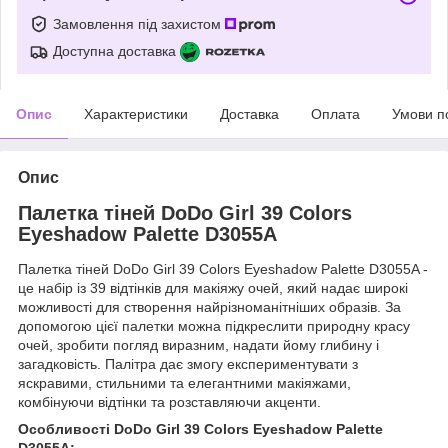
Замовлення під захистом
Доступна доставка
Опис
Характеристики
Доставка
Оплата
Умови п
Опис
Палетка тіней DoDo Girl 39 Colors
Eyeshadow Palette D3055A
Палетка тіней DoDo Girl 39 Colors Eyeshadow Palette D3055A -
це набір із 39 відтінків для макіяжу очей, який надає широкі
можливості для створення найрізноманітніших образів. За
допомогою цієї палетки можна підкреслити природну красу
очей, зробити погляд виразним, надати йому глибину і
загадковість. Палітра дає змогу експериментувати з
яскравими, стильними та елегантними макіяжами,
комбінуючи відтінки та розставляючи акценти.
Особливості DoDo Girl 39 Colors Eyeshadow Palette