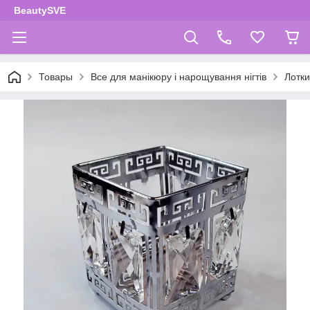
BeautySVE
Товары
Все для манікюру і нарощування нігтів
Лотки