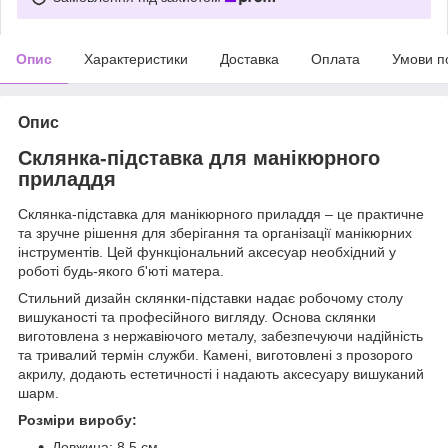
Опис
Характеристики
Доставка
Оплата
Умови п
Опис
Склянка-підставка для манікюрного
приладдя
Склянка-підставка для манікюрного приладдя – це практичне
та зручне рішення для зберігання та організації манікюрних
інструментів. Цей функціональний аксесуар необхідний у
роботі будь-якого б'юті матера.
Стильний дизайн склянки-підставки надає робочому столу
вишуканості та професійного вигляду. Основа склянки
виготовлена з нержавіючого металу, забезпечуючи надійність
та тривалий термін служби. Камені, виготовлені з прозорого
акрилу, додають естетичності і надають аксесуару вишуканий
шарм.
Розміри виробу:
Довжина: 8.5 см