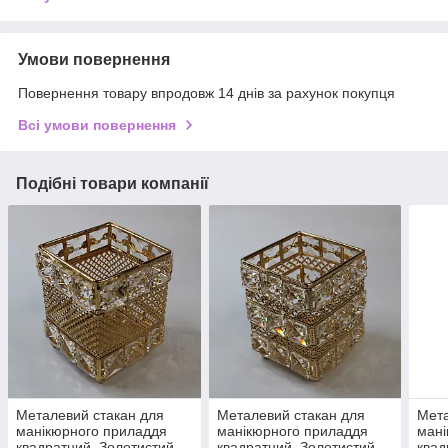
Умови повернення
Повернення товару впродовж 14 днів за рахунок покупця
Всі умови повернення
Подібні товари компанії
Металевий стакан для
Металевий стакан для
Мета
манікюрного приладдя
манікюрного приладдя
мані
квадратний, Золотистий,
квадратний, Золотистий,
квад