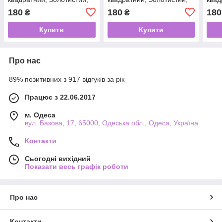
висота 11 см (11-S-G)
висота 12см (11-S-G)
висо
180
180
180
₴
₴
Купити
Купити
Про нас
89% позитивних з 917 відгуків за рік
Працює з 22.06.2017
м. Одеса
вул. Базова, 17, 65000, Одеська обл., Одеса, Україна
Контакти
Сьогодні вихідний
Показати весь графік роботи
Про нас
Контакти