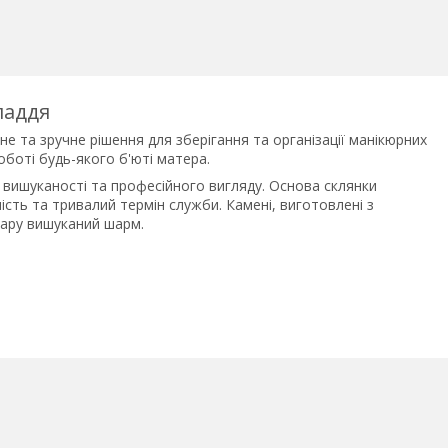
ладдя
е та зручне рішення для зберігання та організації манікюрних
оботі будь-якого б'юті матера.
 вишуканості та професійного вигляду. Основа склянки
сть та тривалий термін служби. Камені, виготовлені з
уару вишуканий шарм.