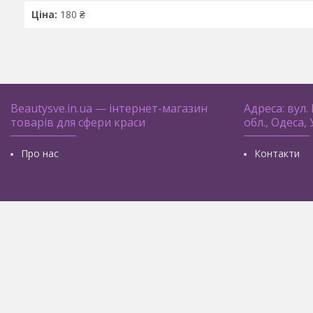
Ціна:
180 ₴
Beautysve.in.ua — інтернет-магазин
Адреса: вул.
товарів для сфери краси
обл., Одеса,
Про нас
Контакти