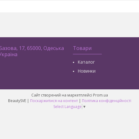
 Базова, 17, 65000, Одеська
Товари
 Україна
Каталог
Новинки
Сайт створений на маркетплейсі
Prom.ua
BeautySVE |
Поскаржитися на контент
|
Політика конфіденційності
Select Language
▼