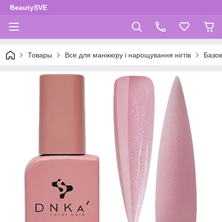
BeautySVE
Товары
Все для манікюру і нарощування нігтів
Базов