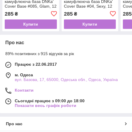
камуфлююча база DNKa'
камуфлююча база DNKa'
кам
Cover Base #085, Glam, 12
Cover Base #04, Sexy, 12
Cove
мл
мл
мл
285
285
285
₴
₴
Купити
Купити
Про нас
89% позитивних з 915 відгуків за рік
Працює з 22.06.2017
м. Одеса
вул. Базова, 17, 65000, Одеська обл., Одеса, Україна
Контакти
Сьогодні працює з 09:00 до 18:00
Показати весь графік роботи
Про нас