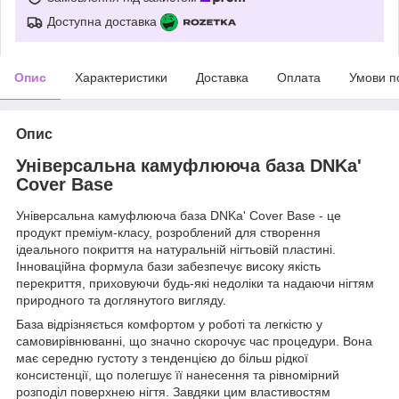
Доступна доставка
Опис
Характеристики
Доставка
Оплата
Умови п
Опис
Універсальна камуфлююча база DNKa'
Cover Base
Універсальна камуфлююча база DNKa' Cover Base - це
продукт преміум-класу, розроблений для створення
ідеального покриття на натуральній нігтьовій пластині.
Інноваційна формула бази забезпечує високу якість
перекриття, приховуючи будь-які недоліки та надаючи нігтям
природного та доглянутого вигляду.
База відрізняється комфортом у роботі та легкістю у
самовирівнюванні, що значно скорочує час процедури. Вона
має середню густоту з тенденцією до більш рідкої
консистенції, що полегшує її нанесення та рівномірний
розподіл поверхнею нігтя. Завдяки цим властивостям