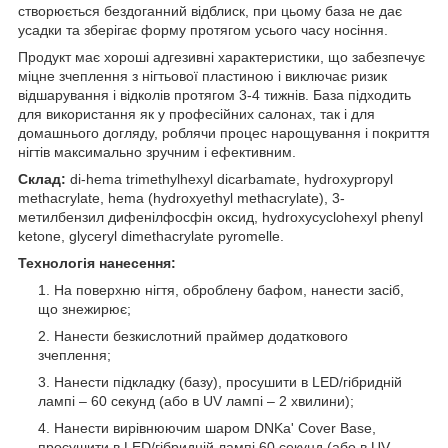
створюється бездоганний відблиск, при цьому база не дає
усадки та зберігає форму протягом усього часу носіння.
Продукт має хороші адгезивні характеристики, що забезпечує
міцне зчеплення з нігтьової пластиною і виключає ризик
відшарування і відколів протягом 3-4 тижнів. База підходить
для використання як у професійних салонах, так і для
домашнього догляду, роблячи процес нарощування і покриття
нігтів максимально зручним і ефективним.
Склад:
di-hema trimethylhexyl dicarbamate, hydroxypropyl
methacrylate, hema (hydroxyethyl methacrylate), 3-
метилбензил дифенілфосфін оксид, hydroxycyclohexyl phenyl
ketone, glyceryl dimethacrylate pyromelle.
Технологія нанесення:
На поверхню нігтя, оброблену бафом, нанести засіб,
що знежирює;
Нанести безкислотний праймер додаткового
зчеплення;
Нанести підкладку (базу), просушити в LED/гібридній
лампі – 60 секунд (або в UV лампі – 2 хвилини);
Нанести вирівнюючим шаром DNKa' Cover Base,
просушити в LED/гібридній лампі 60 секунд (або в UV