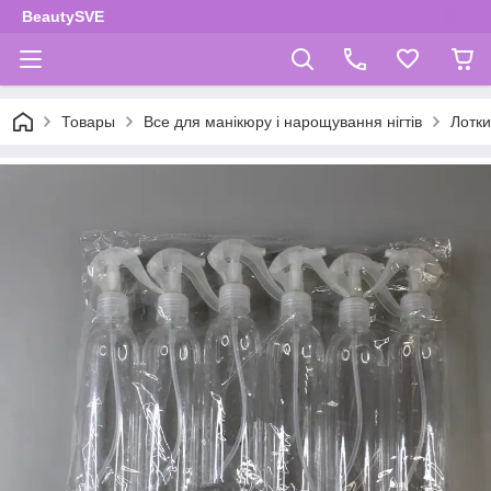
BeautySVE
Товары
Все для манікюру і нарощування нігтів
Лотки