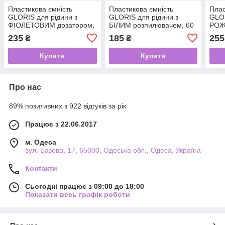
Пластикова ємність
Пластикова ємність
Плас
GLORIS для рідини з
GLORIS для рідини з
GLOR
ФІОЛЕТОВИМ дозатором,
БІЛИМ розпилювачем, 60
РОЖ
80 мл, 12 шт/упаковка
мл, 12 шт / упаковка
100 
235
185
255
₴
₴
Купити
Купити
Про нас
89% позитивних з 922 відгуків за рік
Працює з 22.06.2017
м. Одеса
вул. Базова, 17, 65000, Одеська обл., Одеса, Україна
Контакти
Сьогодні працює з 09:00 до 18:00
Показати весь графік роботи