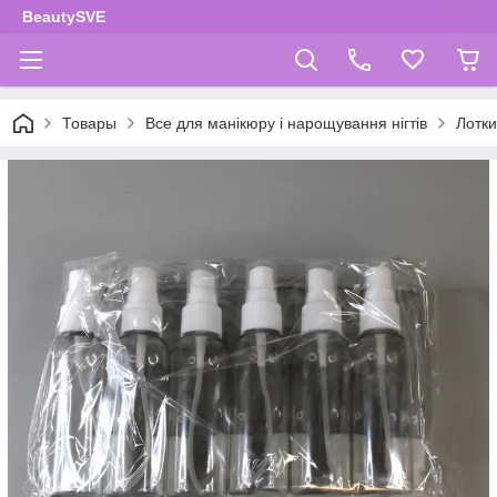
BeautySVE
Товары
Все для манікюру і нарощування нігтів
Лотки