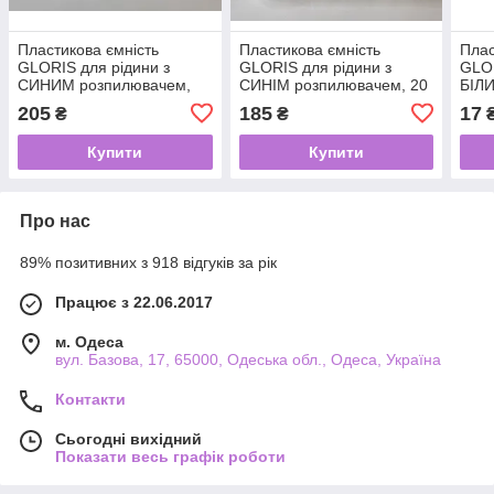
Пластикова ємність
Пластикова ємність
Плас
GLORIS для рідини з
GLORIS для рідини з
GLOR
СИНИМ розпилювачем,
СИНІМ розпилювачем, 20
БІЛИ
50 мл, 12 шт / упаковка
мл, 12 шт / упаковка
мл
205
185
17
₴
₴
Купити
Купити
Про нас
89% позитивних з 918 відгуків за рік
Працює з 22.06.2017
м. Одеса
вул. Базова, 17, 65000, Одеська обл., Одеса, Україна
Контакти
Сьогодні вихідний
Показати весь графік роботи