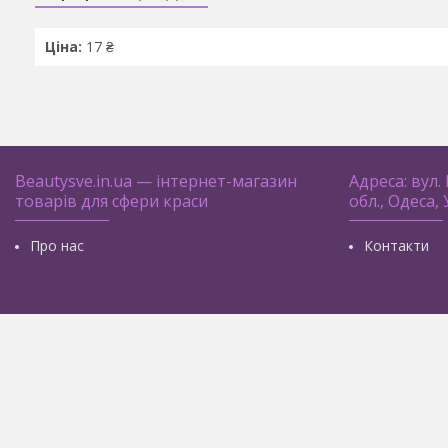
Ціна:
17 ₴
Beautysve.in.ua — інтернет-магазин
Адреса: вул.
товарів для сфери краси
обл., Одеса,
Про нас
Контакти