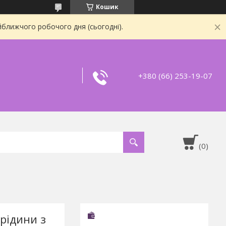
Кошик
йближчого робочого дня (сьогодні).
+380 (66) 253-19-07
рідини з