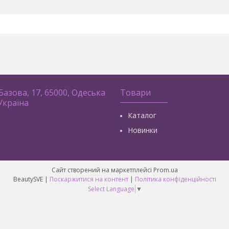
 Базова, 17, 65000, Одеська
Товари
 Україна
Каталог
Новинки
Сайт створений на маркетплейсі
Prom.ua
BeautySVE |
Поскаржитися на контент
|
Політика конфіденційності
Select Language
▼