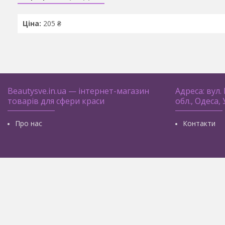
Ціна:
205 ₴
Beautysve.in.ua — інтернет-магазин
Адреса: вул.
товарів для сфери краси
обл., Одеса,
Про нас
Контакти