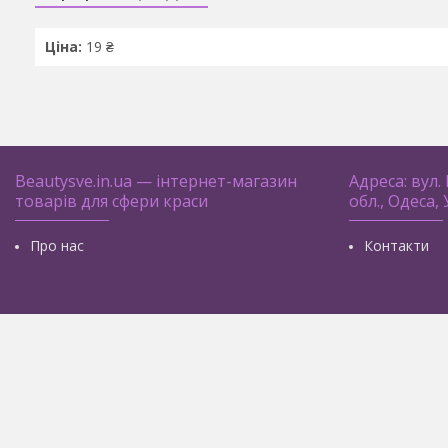
Ціна:
19 ₴
Beautysve.in.ua — інтернет-магазин
Адреса: вул.
товарів для сфери краси
обл., Одеса,
Про нас
Контакти