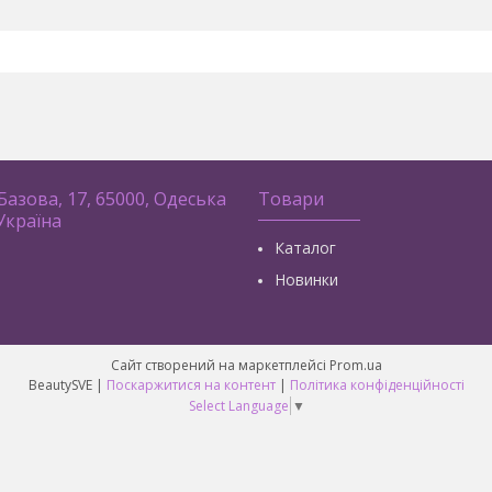
 Базова, 17, 65000, Одеська
Товари
 Україна
Каталог
Новинки
Сайт створений на маркетплейсі
Prom.ua
BeautySVE |
Поскаржитися на контент
|
Політика конфіденційності
Select Language
▼