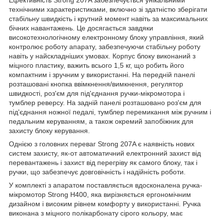
Ефективність Strong 207A забезпечується унікальними
технічними характеристиками, включно зі здатністю зберігати
стабільну швидкість і крутний момент навіть за максимальних
бічних навантажень. Це досягається завдяки
високотехнологічному електронному блоку управління, який
контролює роботу апарату, забезпечуючи стабільну роботу
навіть у найскладніших умовах. Корпус блоку виконаний з
міцного пластику, важить всього 1,5 кг, що робить його
компактним і зручним у використанні. На передній панелі
розташовані кнопка ввімкнення/вимкнення, регулятор
швидкості, роз'єм для під'єднання ручки-мікромотора і
тумблер реверсу. На задній панелі розташовано роз'єм для
під'єднання ножної педалі, тумблер перемикання між ручним і
педальним керуванням, а також окремий запобіжник для
захисту блоку керування.
Однією з головних переваг Strong 207A є наявність нових
систем захисту, як-от автоматичний електронний захист від
перевантажень і захист від перегріву як самого блоку, так і
ручки, що забезпечує довговічність і надійність роботи.
У комплекті з апаратом поставляється вдосконалена ручка-
мікромотор Strong H400, яка вирізняється ергономічним
дизайном і високим рівнем комфорту у використанні. Ручка
виконана з міцного полікарбонату сірого кольору, має