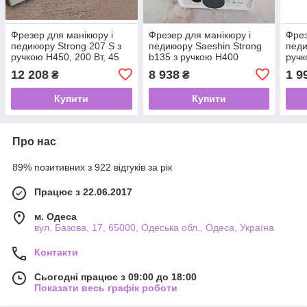
Фрезер для манікюру і
Фрезер для манікюру і
Фрез
педикюру Strong 207 S з
педикюру Saeshin Strong
педи
ручкою H450, 200 Вт, 45
b135 з ручкою H400
ручк
000 об/хв (Оригінал)
(Original)
об/х
12 208
8 938
1 9
₴
₴
Купити
Купити
Про нас
89% позитивних з 922 відгуків за рік
Працює з 22.06.2017
м. Одеса
вул. Базова, 17, 65000, Одеська обл., Одеса, Україна
Контакти
Сьогодні працює з 09:00 до 18:00
Показати весь графік роботи