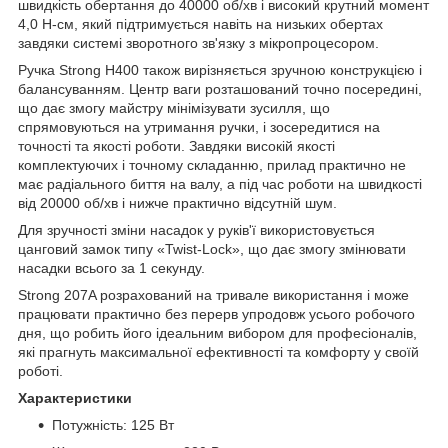
швидкість обертання до 40000 об/хв і високий крутний момент
4,0 Н-см, який підтримується навіть на низьких обертах
завдяки системі зворотного зв'язку з мікропроцесором.
Ручка Strong H400 також вирізняється зручною конструкцією і
балансуванням. Центр ваги розташований точно посередині,
що дає змогу майстру мінімізувати зусилля, що
спрямовуються на утримання ручки, і зосередитися на
точності та якості роботи. Завдяки високій якості
комплектуючих і точному складанню, прилад практично не
має радіального биття на валу, а під час роботи на швидкості
від 20000 об/хв і нижче практично відсутній шум.
Для зручності зміни насадок у руків'ї використовується
цанговий замок типу «Twist-Lock», що дає змогу змінювати
насадки всього за 1 секунду.
Strong 207A розрахований на тривале використання і може
працювати практично без перерв упродовж усього робочого
дня, що робить його ідеальним вибором для професіоналів,
які прагнуть максимальної ефективності та комфорту у своїй
роботі.
Характеристики
Потужність: 125 Вт