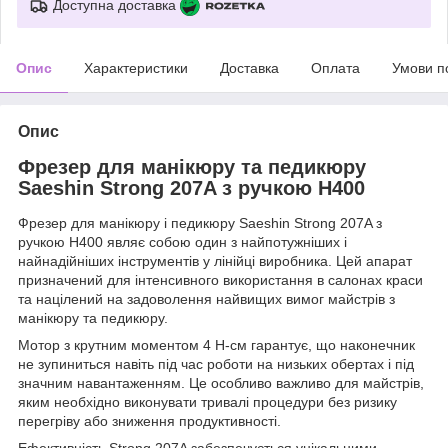
Доступна доставка
Опис
Характеристики
Доставка
Оплата
Умови п
Опис
Фрезер для манікюру та педикюру
Saeshin Strong 207A з ручкою H400
Фрезер для манікюру і педикюру Saeshin Strong 207A з
ручкою H400 являє собою один з найпотужніших і
найнадійніших інструментів у лінійці виробника. Цей апарат
призначений для інтенсивного використання в салонах краси
та націлений на задоволення найвищих вимог майстрів з
манікюру та педикюру.
Мотор з крутним моментом 4 Н-см гарантує, що наконечник
не зупиниться навіть під час роботи на низьких обертах і під
значним навантаженням. Це особливо важливо для майстрів,
яким необхідно виконувати тривалі процедури без ризику
перегріву або зниження продуктивності.