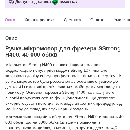
Доступна доставка
Опис
Характеристики
Доставка
Оплата
Умови п
Опис
Ручка-мікромотор для фрезера SStrong
H400, 40 000 об/хв
Мікромотор Strong H400 є новою і вдосконаленою
модифікацією популярної моделі Strong 107, яка вже
завоювала довіру серед професіоналів нігтьового сервісу. Ця
ручка-мікромотор була розроблена з особливою увагою до
деталей і вимог, які пред'являються майстрами манікюру та
педикюру. Основна перевага Strong H400 полягає у його
високій продуктивності та функціональності, що дозволяє
використовувати його для всіх видів апаратних процедур, від
манікюру до складних педикюрних завдань.
Максимальна швидкість обертання Strong H400 становить 40
000 об/хв, що на 5000 об/хв більше у порівнянні з
попередньою моделлю, а момент, що крутить, досягає 4,0