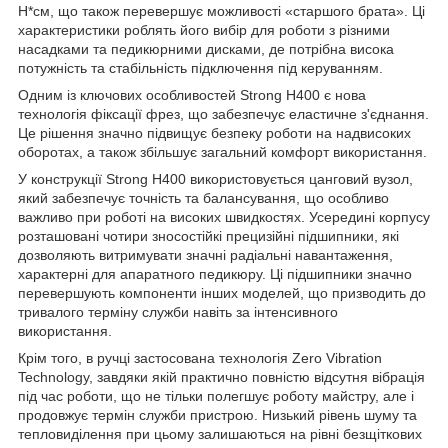
Н*см, що також перевершує можливості «старшого брата». Ці
характеристики роблять його вибір для роботи з різними
насадками та педикюрними дисками, де потрібна висока
потужність та стабільність підключення під керуванням.
Одним із ключових особливостей Strong H400 є нова
технологія фіксації фрез, що забезпечує еластичне з'єднання.
Це рішення значно підвищує безпеку роботи на надвисоких
оборотах, а також збільшує загальний комфорт використання.
У конструкції Strong H400 використовується цанговий вузол,
який забезпечує точність та балансування, що особливо
важливо при роботі на високих швидкостях. Усередині корпусу
розташовані чотири зносостійкі прецизійні підшипники, які
дозволяють витримувати значні радіальні навантаження,
характерні для апаратного педикюру. Ці підшипники значно
перевершують компоненти інших моделей, що призводить до
тривалого терміну служби навіть за інтенсивного
використання.
Крім того, в ручці застосована технологія Zero Vibration
Technology, завдяки якій практично повністю відсутня вібрація
під час роботи, що не тільки полегшує роботу майстру, але і
продовжує термін служби пристрою. Низький рівень шуму та
тепловиділення при цьому залишаються на рівні безщіткових