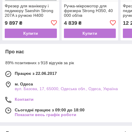
Фрезер для манікюру і
Ручка-мікромотор для
Фрез
педикюру Saeshin Strong
фрезера Strong H350, 40
педи
207A з ручкою H400
000 об/хв
ручк
(Оригінал)
000 
9 897
4 839
12 
₴
₴
Купити
Купити
Про нас
89% позитивних з 918 відгуків за рік
Працює з 22.06.2017
м. Одеса
вул. Базова, 17, 65000, Одеська обл., Одеса, Україна
Контакти
Сьогодні працює з 09:00 до 18:00
Показати весь графік роботи