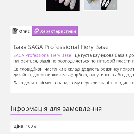
Опис
Характеристики
База SAGA Professional Fiery Base
SAGA Professional Fiery Base
- це густа каучукова база з д
наноситься, відмінно розподіляється по нігтьовій пластині
Світловідбивні частинки в складі додають родзинку покри
дизайнів, доповнивши гель-фарбою, павутинкою або дод
База досить пігментована, тому перекриє навіть в один т
Інформація для замовлення
Ціна:
160 ₴