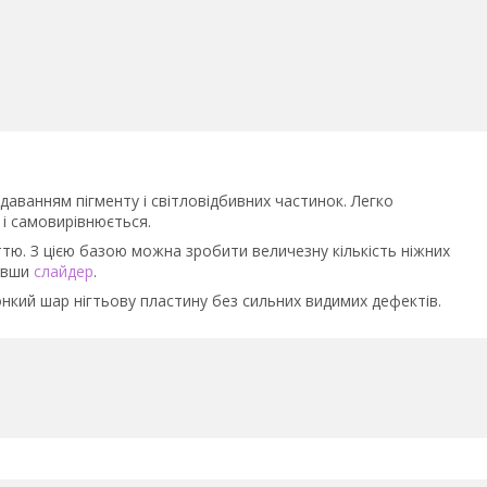
одаванням пігменту і світловідбивних частинок. Легко
 і самовирівнюється.
ттю. З цією базою можна зробити величезну кількість ніжних
авши
слайдер
.
онкий шар нігтьову пластину без сильних видимих дефектів.