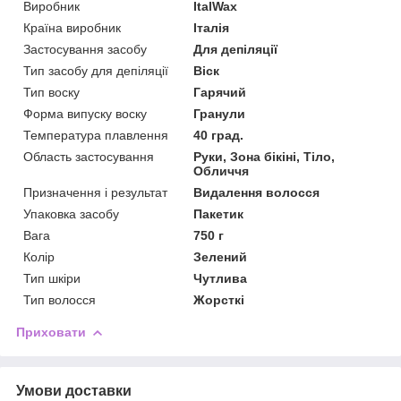
Виробник
ItalWax
Країна виробник
Італія
Застосування засобу
Для депіляції
Тип засобу для депіляції
Віск
Тип воску
Гарячий
Форма випуску воску
Гранули
Температура плавлення
40 град.
Область застосування
Руки, Зона бікіні, Тіло,
Обличчя
Призначення і результат
Видалення волосся
Упаковка засобу
Пакетик
Вага
750 г
Колір
Зелений
Тип шкіри
Чутлива
Тип волосся
Жорсткі
Приховати
Умови доставки