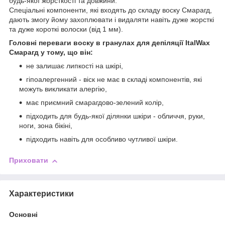
будь-якої жорсткості та довжини.
Спеціальні компоненти, які входять до складу воску Смарагд,
дають змогу йому захоплювати і видаляти навіть дуже жорсткі
та дуже короткі волоски (від 1 мм).
Головні переваги воску в гранулах для депіляції ItalWax
Смарагд у тому, що він:
не залишає липкості на шкірі,
гіпоалергенний - віск не має в складі компонентів, які
можуть викликати алергію,
має приємний смарагдово-зелений колір,
підходить для будь-якої ділянки шкіри - обличчя, руки,
ноги, зона бікіні,
підходить навіть для особливо чутливої шкіри.
Приховати
Характеристики
Основні