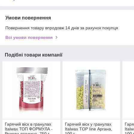
Умови повернення
Повернення товару впродовж 14 днів за рахунок покупця
Всі умови повернення
Подібні товари компанії
Гарячий віск в гранулах
Гарячий віск у гранулах
Гаря
Italwax ТОП ФОРМУЛА -
Italwax TOP Iine Аргана,
Ital
Рожева перлина, 750 г.
100 г
100 