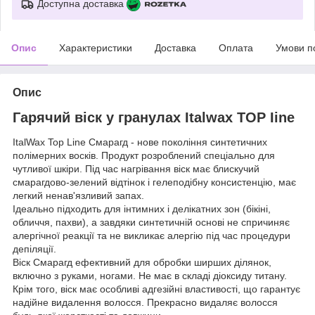
Доступна доставка
Опис
Характеристики
Доставка
Оплата
Умови п
Опис
Гарячий віск у гранулах Italwax TOP Iine
ItalWax Top Line Смарагд - нове покоління синтетичних
полімерних восків. Продукт розроблений спеціально для
чутливої шкіри. Під час нагрівання віск має блискучий
смарагдово-зелений відтінок і гелеподібну консистенцію, має
легкий ненав'язливий запах.
Ідеально підходить для інтимних і делікатних зон (бікіні,
обличчя, пахви), а завдяки синтетичній основі не спричиняє
алергічної реакції та не викликає алергію під час процедури
депіляції.
Віск Смарагд ефективний для обробки ширших ділянок,
включно з руками, ногами. Не має в складі діоксиду титану.
Крім того, віск має особливі адгезійні властивості, що гарантує
надійне видалення волосся. Прекрасно видаляє волосся