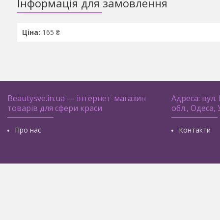
Інформація для замовлення
Ціна:
165 ₴
Beautysve.in.ua — інтернет-магазин
Адреса: вул.
товарів для сфери краси
обл., Одеса,
Про нас
Контакти