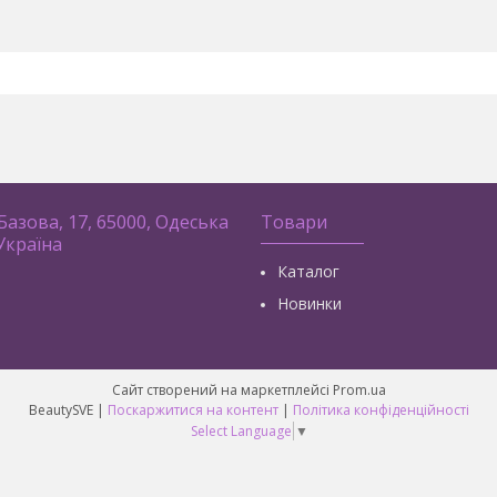
 Базова, 17, 65000, Одеська
Товари
 Україна
Каталог
Новинки
Сайт створений на маркетплейсі
Prom.ua
BeautySVE |
Поскаржитися на контент
|
Політика конфіденційності
Select Language
▼