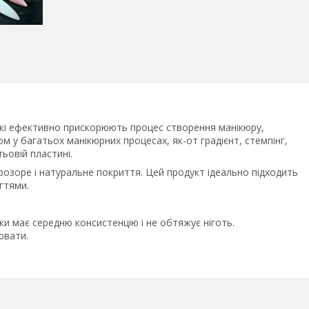
кі ефективно прискорюють процес створення манікюру,
ом у багатьох манікюрних процесах, як-от градієнт, стемпінг,
тьовій пластині.
зоре і натуральне покриття. Цей продукт ідеально підходить
ігтями.
ьки має середню консистенцію і не обтяжує ніготь.
ювати.