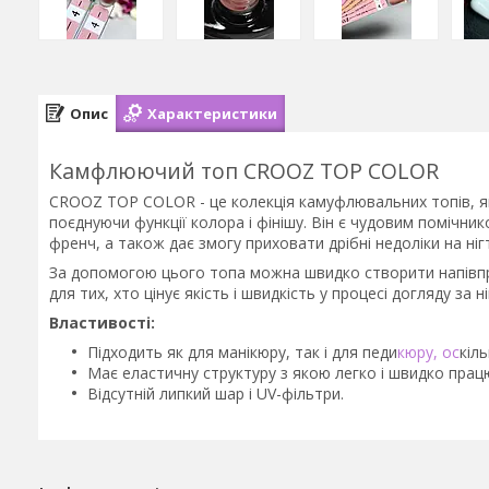
Опис
Характеристики
Камфлюючий топ CROOZ TOP COLOR
CROOZ TOP COLOR - це колекція камуфлювальних топів, я
поєднуючи функції колора і фінішу. Він є чудовим помічник
френч, а також дає змогу приховати дрібні недоліки на ніг
За допомогою цього топа можна швидко створити напівпро
для тих, хто цінує якість і швидкість у процесі догляду за н
Властивості:
Підходить як для манікюру, так і для педи
кюру, ос
кіл
Має еластичну структуру з якою легко і швидко прац
Відсутній липкий шар і UV-фільтри.