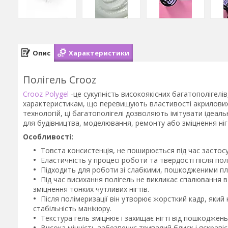
Опис
Характеристики
Полігель Crooz
Crooz Polygel
-це сукупність високоякісних багатополігелів
характеристикам, що перевищують властивості акрилових 
технологій, ці багатополігелі дозволяють імітувати ідеа
для будівництва, моделювання, ремонту або зміцнення нігті
Особливості:
Товста консистенція, не поширюється під час застосу
Еластичність у процесі роботи та твердості після пол
Підходить для роботи зі слабкими, пошкодженими пла
Під час висихання полігель не викликає спалювання 
зміцнення тонких чутливих нігтів.
Після полімеризації він утворює жорсткий кадр, який 
стабільність манікюру.
Текстура гель зміцнює і захищає нігті від пошкоджень
Висока міцність забезпечує тривалий блиск і яскравіс