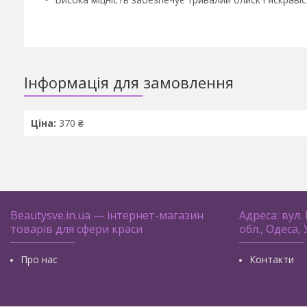
Інформація для замовлення
Ціна:
370 ₴
Beautysve.in.ua — інтернет-магазин
Адреса: вул.
товарів для сфери краси
обл., Одеса,
Про нас
Контакти