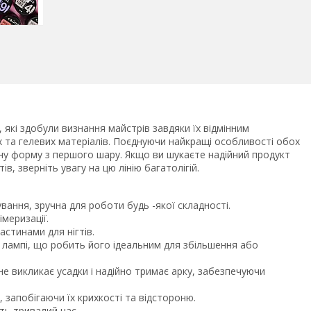
, які здобули визнання майстрів завдяки їх відмінним
та гелевих матеріалів. Поєднуючи найкращі особливості обох
льну форму з першого шару. Якщо ви шукаєте надійний продукт
в, зверніть увагу на цю лінію багатолігій.
вання, зручна для роботи будь -якої складності.
імеризації.
стинами для нігтів.
в лампі, що робить його ідеальним для збільшення або
не викликає усадки і надійно тримає арку, забезпечуючи
, запобігаючи їх крихкості та відстороню.
ть тривалий час.