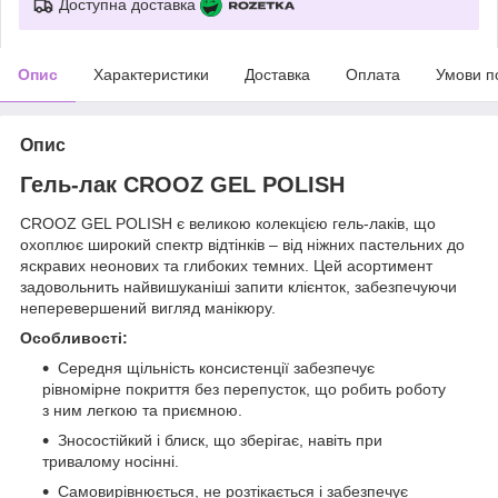
Доступна доставка
Опис
Характеристики
Доставка
Оплата
Умови п
Опис
Гель-лак CROOZ GEL POLISH
CROOZ GEL POLISH є великою колекцією гель-лаків, що
охоплює широкий спектр відтінків – від ніжних пастельних до
яскравих неонових та глибоких темних. Цей асортимент
задовольнить найвишуканіші запити клієнток, забезпечуючи
неперевершений вигляд манікюру.
Особливості:
Середня щільність консистенції забезпечує
рівномірне покриття без перепусток, що робить роботу
з ним легкою та приємною.
Зносостійкий і блиск, що зберігає, навіть при
тривалому носінні.
Самовирівнюється, не розтікається і забезпечує