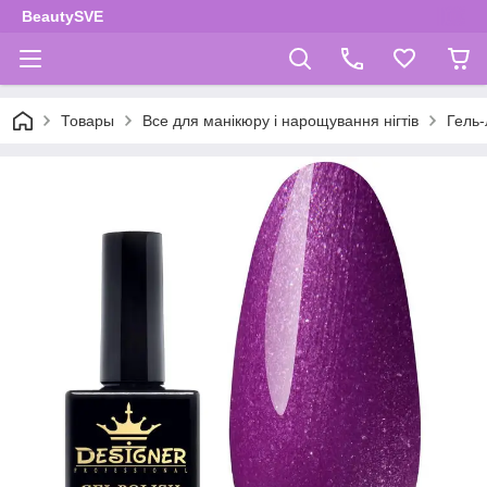
BeautySVE
Товары
Все для манікюру і нарощування нігтів
Гель-