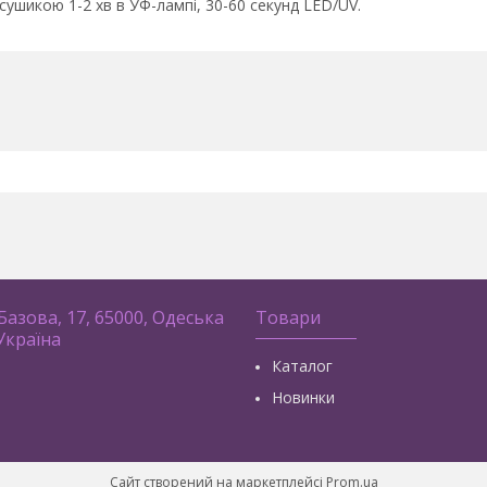
сушикою 1-2 хв в УФ-лампі, 30-60 секунд LED/UV.
 Базова, 17, 65000, Одеська
Товари
 Україна
Каталог
Новинки
Сайт створений на маркетплейсі
Prom.ua