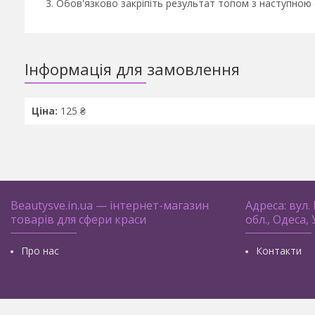
Обов'язково закріпіть результат топом з наступною 
Інформація для замовлення
Ціна:
125 ₴
Beautysve.in.ua — інтернет-магазин
Адреса: вул.
товарів для сфери краси
обл., Одеса,
Про нас
Контакти