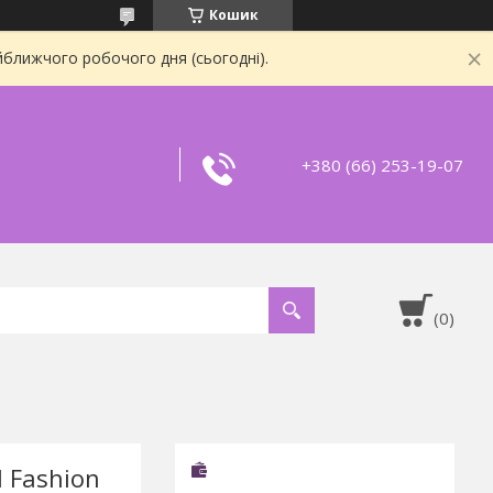
Кошик
йближчого робочого дня (сьогодні).
+380 (66) 253-19-07
l Fashion