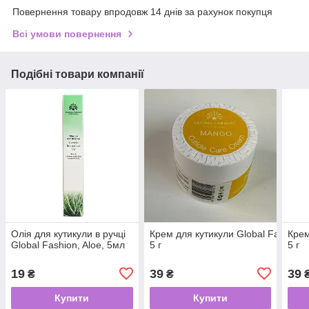
Повернення товару впродовж 14 днів за рахунок покупця
Всі умови повернення
Подібні товари компанії
Олія для кутикули в ручці
Крем для кутикули Global Fashion з
Крем
Global Fashion, Aloe, 5мл
5 г
5 г
19
39
39
₴
₴
Купити
Купити