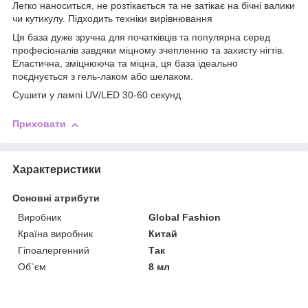
Легко наноситься, не розтікається та не затікає на бічні валики
чи кутикулу. Підходить техніки вирівнювання
Ця база дуже зручна для початківців та популярна серед
професіоналів завдяки міцному зчепленню та захисту нігтів.
Еластична, зміцнююча та міцна, ця база ідеально
поєднується з гель-лаком або шелаком.
Сушити у лампі UV/LED 30-60 секунд.
Приховати
Характеристики
Основні атрибути
Виробник
Global Fashion
Країна виробник
Китай
Гіпоалергенний
Так
Об`єм
8 мл