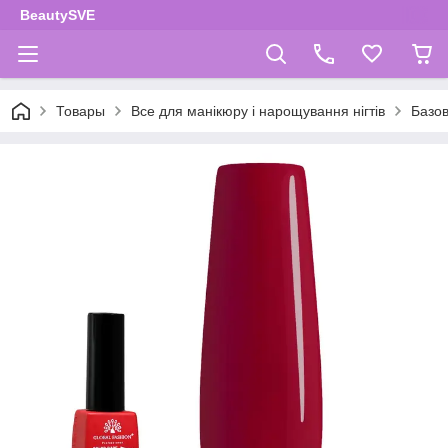
BeautySVE
Товары
Все для манікюру і нарощування нігтів
Базов