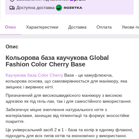
Доступна доставка
Опис
Характеристики
Доставка
Оплата
Умови п
Опис
Кольорова база каучукова Global
Fashion Color Cherry Base
Каучукова база Color Cherry
Base - це камуфлююча,
кольорова основа, що самовирівнюється для манікюру, яка
зміцнює і вирівнює нігті.
Призначений для високошвидкісного манікюру з високою
адгезією як під гель-лак, так і для самостійного використання.
Забезпечує міцне зчеплення натурального нігтя з
матеріалами, захищає від пігментації та формує зносостійке
покриття.
Це універсальний засіб 2 в 1 - база та колір в одному флаконі,
підходить для всіх типів нігтів та економічно у використанні.