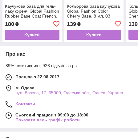
Каучукова база для гель-
Кольорова база каучукова
Коль
лаку френч Global Fashion
Global Fashion Color
Glob
Rubber Base Coat French,
Cherry Base, 8 мл, 03
Cher
15 мл 01
180
139
139
₴
₴
Купити
Купити
Про нас
89% позитивних з 926 відгуків за рік
Працює з 22.06.2017
м. Одеса
вул. Базова, 17, 65000, Одеська обл., Одеса, Україна
Контакти
Сьогодні працює з 09:00 до 18:00
Показати весь графік роботи