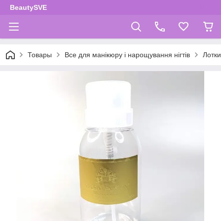
BeautySVE
Товары
Все для манікюру і нарощування нігтів
Лотки