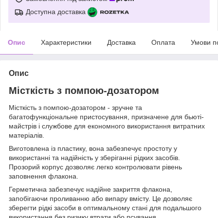
Доступна доставка
Опис
Характеристики
Доставка
Оплата
Умови п
Опис
Місткість з помпою-дозатором
Місткість з помпою-дозатором - зручне та
багатофункціональне пристосування, призначене для бьюті-
майстрів і службове для економного використання витратних
матеріалів.
Виготовлена із пластику, вона забезпечує простоту у
використанні та надійність у зберіганні рідких засобів.
Прозорий корпус дозволяє легко контролювати рівень
заповнення флакона.
Герметична забезпечує надійне закриття флакона,
запобігаючи проливанню або випару вмісту. Це дозволяє
зберегти рідкі засоби в оптимальному стані для подальшого
використання без ризику втрати або псування.