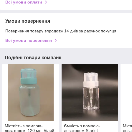
Всі умови оплати
Умови повернення
Повернення товару впродовж 14 днів за рахунок покупця
Всі умови повернення
Подібні товари компанії
Місткість з помпою-
Ємність з помпою-
Міст
дозатором, 120 мл, Білий
дозатором Starlet
доза