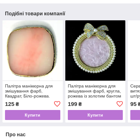
Подібні товари компанії
Палітра манікюрна для
Палітра манікюрна для
Серв
змішування фарб,
змішування фарб, кругла,
витя
Квадрат, Біло-рожева.
рожева із золотим бантом
шт/р
125
199
95
₴
₴
Купити
Купити
Про нас