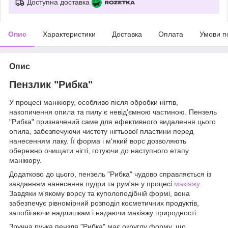
Доступна доставка
Опис
Характеристики
Доставка
Оплата
Умови п
Опис
Пензлик "Рибка"
У процесі манікюру, особливо після обробки нігтів,
накопичення опила та пилу є невід'ємною частиною. Пензель
"Рибка" призначений саме для ефективного видалення цього
опила, забезпечуючи чистоту нігтьової пластини перед
нанесенням лаку. Її форма і м'який ворс дозволяють
обережно очищати нігті, готуючи до наступного етапу
манікюру.
Додатково до цього, пензель "Рибка" чудово справляється із
завданням нанесення пудри та рум'ян у процесі
макіяжу
.
Завдяки м'якому ворсу та куполоподібній формі, вона
забезпечує рівномірний розподіл косметичних продуктів,
запобігаючи надлишкам і надаючи макіяжу природності.
Зручна ручка пензля "Рибка" має округлу форму, що