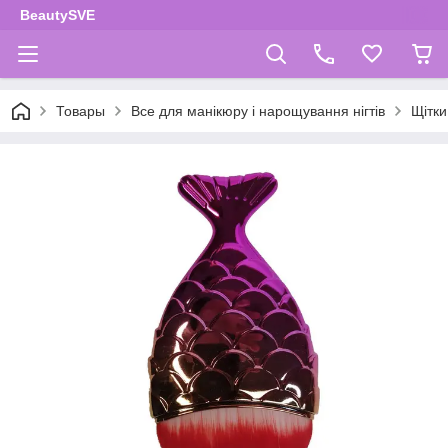
BeautySVE
Товары
Все для манікюру і нарощування нігтів
Щітки