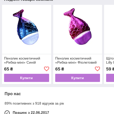
Пензлик косметичний
Пензлик косметичний
Щіто
«Рибка-міні» Синій
«Рибка-міні» Фіолетовий
Lill
65
65
59
₴
₴
Купити
Купити
Про нас
89% позитивних з 918 відгуків за рік
Працює з 22.06.2017