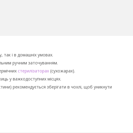
 так і в домашніх умовах.
уальним ручним заточуванням.
термічних
стерилізаторах
(сухожарах).
иць у важкодоступних місцях.
стини) рекомендується зберігати в чохлі, щоб уникнути