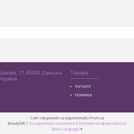
 Базова, 17, 65000, Одеська
Товари
 Україна
Каталог
Новинки
Сайт створений на маркетплейсі
Prom.ua
BeautySVE |
Поскаржитися на контент
|
Політика конфіденційності
Select Language
▼