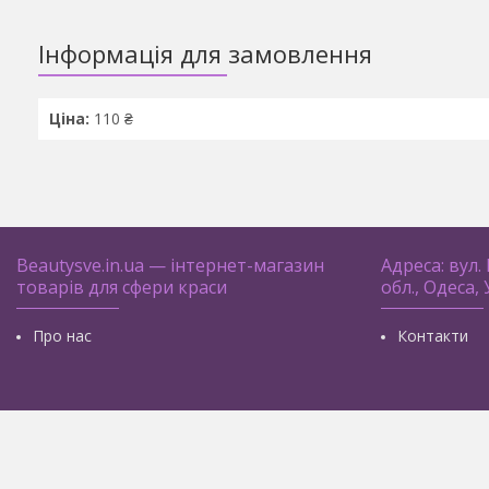
Інформація для замовлення
Ціна:
110 ₴
Beautysve.in.ua — інтернет-магазин
Адреса: вул.
товарів для сфери краси
обл., Одеса,
Про нас
Контакти