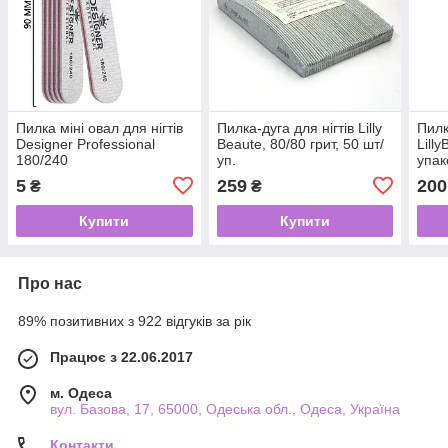
Пилка міні овал для нігтів
Пилка-дуга для нігтів Lilly
Пилк
Designer Professional
Beaute, 80/80 грит, 50 шт/
Lill
180/240
уп.
упак
5
259
200
₴
₴
Купити
Купити
Про нас
89% позитивних з 922 відгуків за рік
Працює з 22.06.2017
м. Одеса
вул. Базова, 17, 65000, Одеська обл., Одеса, Україна
Контакти