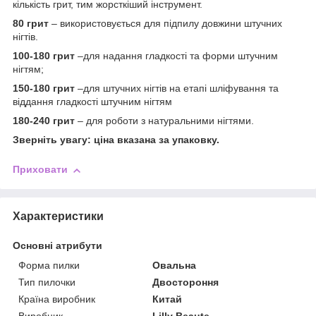
кількість грит, тим жорсткіший інструмент.
80 грит
– використовується для підпилу довжини штучних
нігтів.
100-180 грит
–для надання гладкості та форми штучним
нігтям;
150-180 грит
–для штучних нігтів на етапі шліфування та
віддання гладкості штучним нігтям
180-240 грит
– для роботи з натуральними нігтями.
Зверніть увагу: ціна вказана за упаковку.
Приховати
Характеристики
Основні атрибути
Форма пилки
Овальна
Тип пилочки
Двостороння
Країна виробник
Китай
Виробник
Lilly Beaute