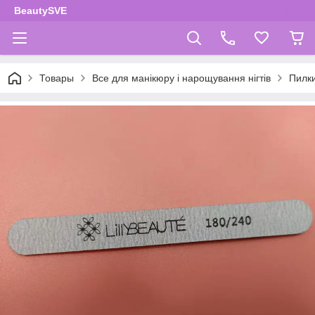
BeautySVE
Товары
Все для манікюру і нарощування нігтів
Пилки