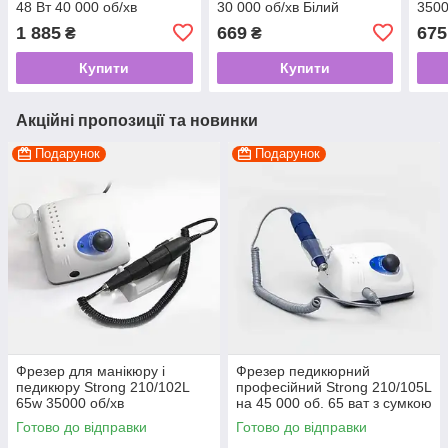
48 Вт 40 000 об/хв
30 000 об/хв Білий
3500
Рожевий
1 885
669
675
₴
₴
Купити
Купити
Акційні пропозиції та новинки
Подарунок
Подарунок
Фрезер для манікюру і
Фрезер педикюрний
педикюру Strong 210/102L
професійний Strong 210/105L
65w 35000 об/хв
на 45 000 об. 65 ват з сумкою
(гарантія)
Готово до відправки
Готово до відправки