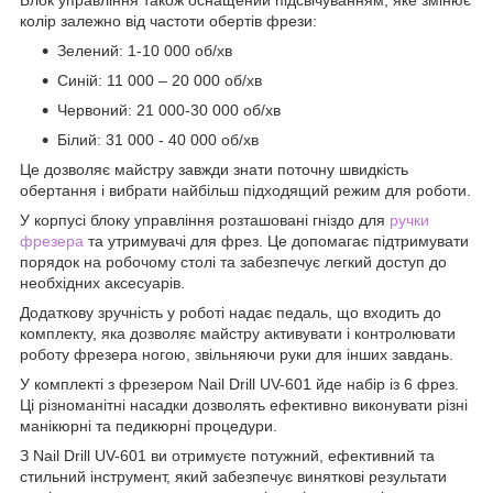
Блок управління також оснащений підсвічуванням, яке змінює
колір залежно від частоти обертів фрези:
Зелений: 1-10 000 об/хв
Синій: 11 000 – 20 000 об/хв
Червоний: 21 000-30 000 об/хв
Білий: 31 000 - 40 000 об/хв
Це дозволяє майстру завжди знати поточну швидкість
обертання і вибрати найбільш підходящий режим для роботи.
У корпусі блоку управління розташовані гніздо для
ручки
фрезера
та утримувачі для фрез. Це допомагає підтримувати
порядок на робочому столі та забезпечує легкий доступ до
необхідних аксесуарів.
Додаткову зручність у роботі надає педаль, що входить до
комплекту, яка дозволяє майстру активувати і контролювати
роботу фрезера ногою, звільняючи руки для інших завдань.
У комплекті з фрезером Nail Drill UV-601 йде набір із 6 фрез.
Ці різноманітні насадки дозволять ефективно виконувати різні
манікюрні та педикюрні процедури.
З Nail Drill UV-601 ви отримуєте потужний, ефективний та
стильний інструмент, який забезпечує виняткові результати