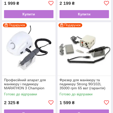
1 999
2 199
₴
₴
Купити
Купити
Подарунок
Подарунок
Професійний апарат для
Фрезер для манікюру та
манікюру і педикюру
педикюру Strong 90/102L
MARATHON 3 Champion
35000 rpm 65 ват (гарантія)
Готово до відправки
Готово до відправки
2 325
1 599
₴
₴